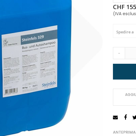
CHF 155
(IVA esclu
Spedire a
-
AGGIU
ANTEPRIMA