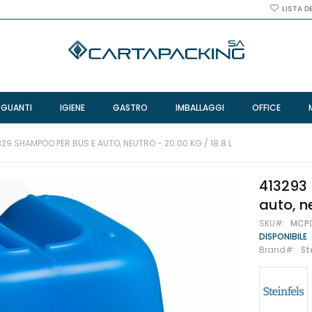
LISTA D
 GUANTI
IGIENE
GASTRO
IMBALLAGGI
OFFICE
329 SHAMPOO PER BUS E AUTO, NEUTRO - 20.00 KG / 18.8 L
413293 
auto, ne
SKU
MCP
DISPONIBILE
Brand
St