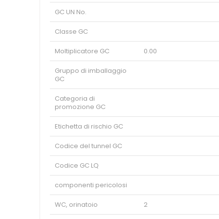
GC UN No.
Classe GC
Moltiplicatore GC
0.00
Gruppo di imballaggio
GC
Categoria di
promozione GC
Etichetta di rischio GC
Codice del tunnel GC
Codice GC LQ
componenti pericolosi
WC, orinatoio
2