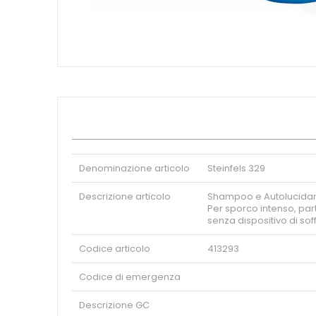
Panetteria - Pasticceria
Vai
Monouso
all'inizio
Macelleria - Salumeria
della
galleria
Accessori
di
Settori
immagini
Industriale
Ristorazione
Alberghiero
Spedizione
Denominazione articolo
Steinfels 329
Pulizie
Medicale
Descrizione articolo
Shampoo e Autolucidant
Farmaceutico
Per sporco intenso, par
senza dispositivo di soff
Enologico
Alimentare
Codice articolo
413293
Eco
Codice di emergenza
Descrizione GC