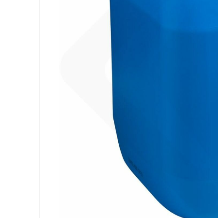
Attrezzatura
Sacchi
Carta
Igiene Personale
Lavanderia
Cucina
Superfici
Pavimenti
Bagno
Ambiente
DPI e Guanti
Office
Medicale
Gastro
Tableware
Take Away
Finger Food