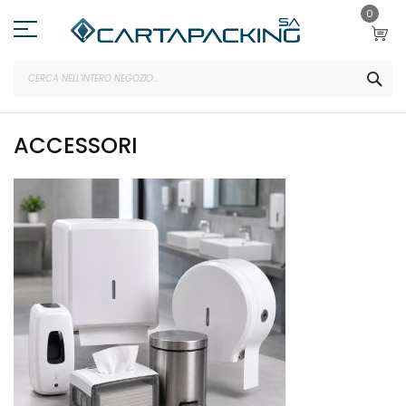
Salta
0
al
contenuto
SEA
ACCESSORI