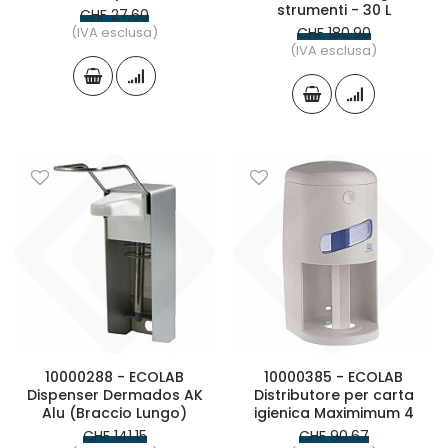
strumenti - 30 L
CHF 27.60
(IVA esclusa)
CHF 180.90
(IVA esclusa)
10000288 - ECOLAB
10000385 - ECOLAB
Dispenser Dermados AK
Distributore per carta
Alu (Braccio Lungo)
igienica Maximimum 4
CHF 141.15
CHF 90.67