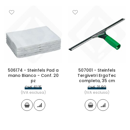
506174 - Steinfels Pad a
507001 - Steinfels
mano Bianco - Conf. 20
Tergivetri ErgoTec
pz
completa, 35 cm
CHF 61.15
CHF 31.80
(IVA esclusa)
(IVA esclusa)