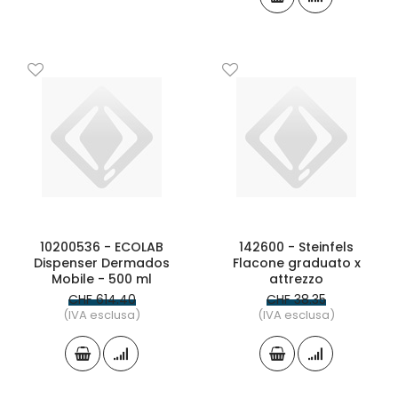
10200536 - ECOLAB
142600 - Steinfels
Dispenser Dermados
Flacone graduato x
Mobile - 500 ml
attrezzo
CHF 614.40
CHF 38.35
(IVA esclusa)
(IVA esclusa)