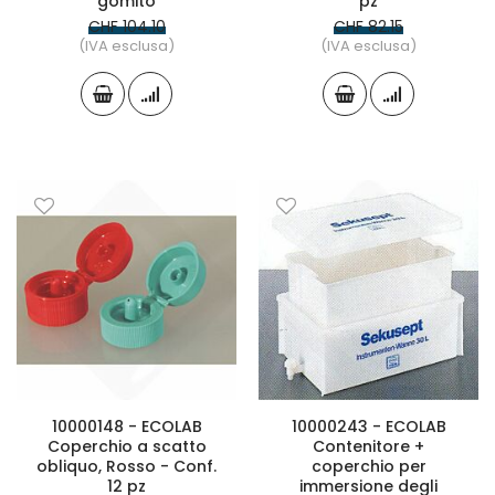
gomito
pz
CHF 104.10
CHF 82.15
(IVA esclusa)
(IVA esclusa)
10000148 - ECOLAB
10000243 - ECOLAB
Coperchio a scatto
Contenitore +
obliquo, Rosso - Conf.
coperchio per
12 pz
immersione degli