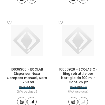
10038306 - ECOLAB
10050929 - ECOLAB O-
Dispenser Nexa
Ring retrattile per
Compact manual, Nero
bottiglie da 100 ml -
- 750 ml
Conf. 25 pz
CHF 74.25
CHF 123.66
(IVA esclusa)
(IVA esclusa)