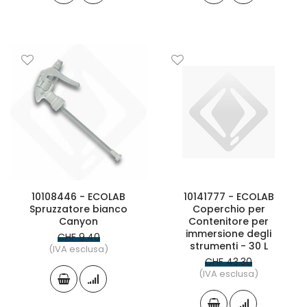
10108446 - ECOLAB
10141777 - ECOLAB
Spruzzatore bianco
Coperchio per
Canyon
Contenitore per
immersione degli
CHF 9.40
strumenti - 30 L
(IVA esclusa)
CHF 43.30
(IVA esclusa)