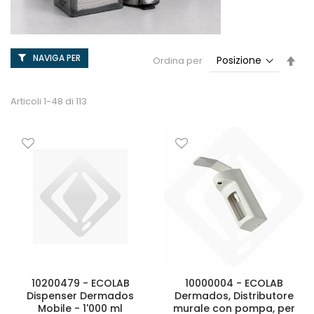
NAVIGA PER
Imp
Ordina per
la
dir
dec
Articoli
1
-
48
di
113
10200479 - ECOLAB
10000004 - ECOLAB
Dispenser Dermados
Dermados, Distributore
Mobile - 1'000 ml
murale con pompa, per