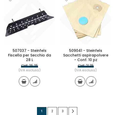
507037 - Steinfels
509041 - Steinfels
Fiscella per Secchio da
Sacchetti aspirapolvere
28 L
- Conf. 10 pz
CHF 35.35
CHF 21.35
(IVA esclusa)
(IVA esclusa)
Pagina
Attualmente
Pagina
Pagina
Pagina
Successivo
1
2
3