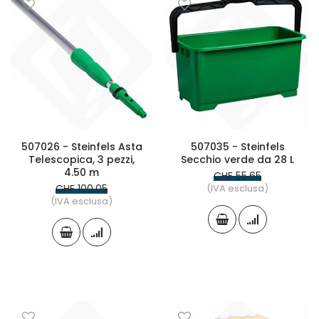
507026 - Steinfels Asta
507035 - Steinfels
Telescopica, 3 pezzi,
Secchio verde da 28 L
4.50 m
CHF 55.65
CHF 100.05
(IVA esclusa)
(IVA esclusa)