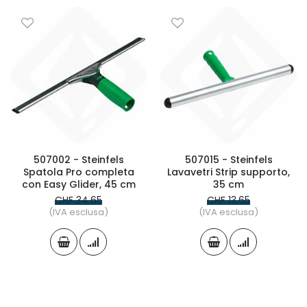
507002 - Steinfels
507015 - Steinfels
Spatola Pro completa
Lavavetri Strip supporto,
con Easy Glider, 45 cm
35 cm
CHF 34.65
CHF 13.65
(IVA esclusa)
(IVA esclusa)