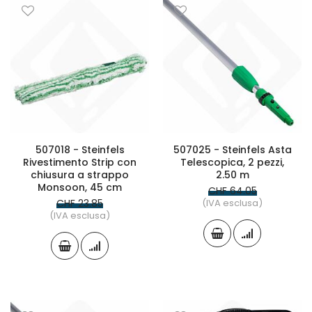
507018 - Steinfels
507025 - Steinfels Asta
Rivestimento Strip con
Telescopica, 2 pezzi,
chiusura a strappo
2.50 m
Monsoon, 45 cm
CHF 64.05
CHF 23.85
(IVA esclusa)
(IVA esclusa)