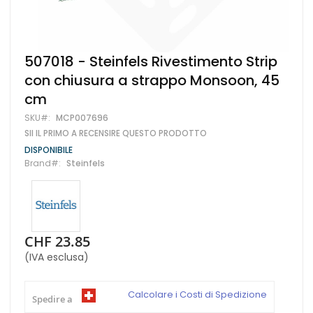
Vai
507018 - Steinfels Rivestimento Strip
all'inizio
con chiusura a strappo Monsoon, 45
della
galleria
cm
di
immagini
SKU
MCP007696
SII IL PRIMO A RECENSIRE QUESTO PRODOTTO
DISPONIBILE
Brand
Steinfels
CHF 23.85
(IVA esclusa)
Calcolare i Costi di Spedizione
Spedire a