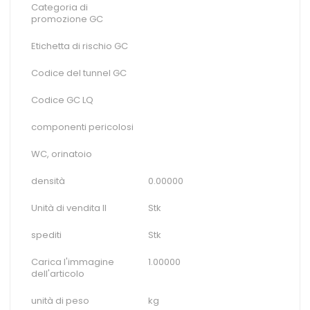
Categoria di
promozione GC
Etichetta di rischio GC
Codice del tunnel GC
Codice GC LQ
componenti pericolosi
WC, orinatoio
densità
0.00000
Unità di vendita II
Stk
spediti
Stk
Carica l'immagine
1.00000
dell'articolo
unità di peso
kg