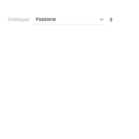
Imposta
Ordina per
la
direzione
decrescent