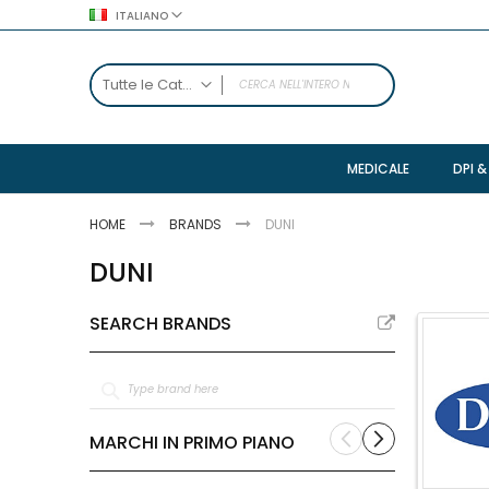
Salta
ITALIANO
al
contenuto
SEARCH
Tutte le Categorie
TUTTE LE CATEGORIE
Imballaggi
MEDICALE
DPI &
Accessori
Spedizione
HOME
BRANDS
DUNI
Vitivinicolo
DUNI
Regalo
Trasporto
SEARCH BRANDS
Industriali
Pallettizzazione
Copertura
Confezionamento
MARCHI IN PRIMO PIANO
Igiene
Accessori