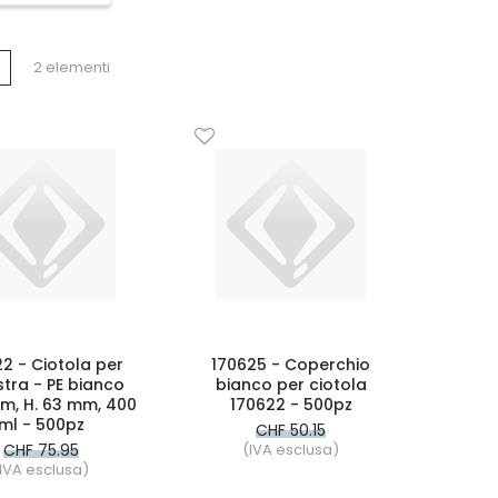
tra
a
Lista
2
elementi
e
2 - Ciotola per
170625 - Coperchio
tra - PE bianco
bianco per ciotola
m, H. 63 mm, 400
170622 - 500pz
ml - 500pz
CHF 50.15
CHF 75.95
(IVA esclusa)
IVA esclusa)