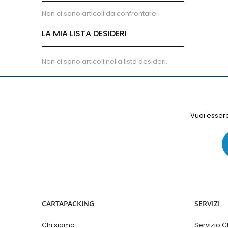
Panetteria - Pasticceria
Non ci sono articoli da confrontare.
Monouso
Macelleria - Salumeria
LA MIA LISTA DESIDERI
Accessori
Settori
Non ci sono articoli nella lista desideri.
Industriale
Ristorazione
Alberghiero
Spedizione
Vuoi essere
Pulizie
Medicale
Farmaceutico
Enologico
Alimentare
Eco
CARTAPACKING
SERVIZI
Chi siamo
Servizio Cl