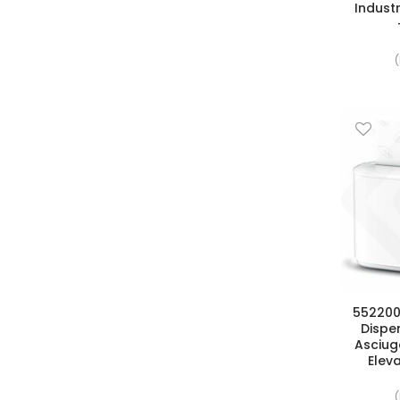
Indust
(
552200
Dispe
Asciug
Eleva
(