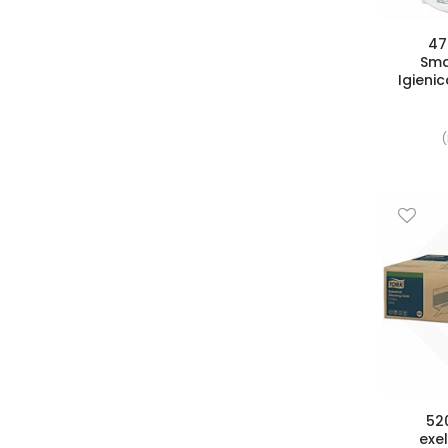
47
Sma
Igieni
(
52
exe