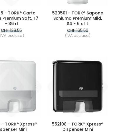
5 - TORK® Carta
520501 - TORK® Sapone
a Premium Soft, T7
Schiuma Premium Mild,
- 36 rl
S4 - 6 x 1 L
CHF 138.55
CHF 165.50
(IVA esclusa)
(IVA esclusa)
 - TORK® Xpress®
552108 - TORK® Xpress®
ispenser Mini
Dispenser Mini