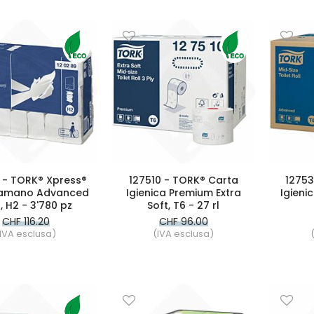
 - TORK® Xpress®
127510 - TORK® Carta
12753
gamano Advanced
Igienica Premium Extra
Igieni
, H2 - 3'780 pz
Soft, T6 - 27 rl
CHF 116.20
CHF 96.00
IVA esclusa)
(IVA esclusa)