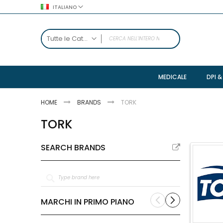
Salta
ITALIANO
al
contenuto
SEARCH
Tutte le Categorie
TUTTE LE CATEGORIE
Imballaggi
MEDICALE
DPI &
Accessori
Spedizione
HOME
BRANDS
TORK
Vitivinicolo
TORK
Regalo
Trasporto
SEARCH BRANDS
Industriali
Pallettizzazione
Copertura
Confezionamento
MARCHI IN PRIMO PIANO
Igiene
Accessori