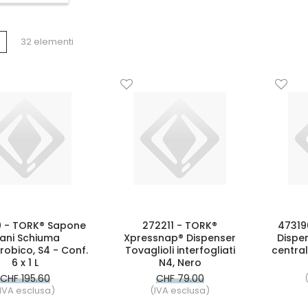
tra
a
Lista
32
elementi
e
 - TORK® Sapone
272211 - TORK®
47319
ani Schiuma
Xpressnap® Dispenser
Dispe
robico, S4 - Conf.
Tovaglioli interfogliati
centra
6 x 1 L
N4, Nero
CHF 195.60
CHF 79.00
IVA esclusa)
(IVA esclusa)