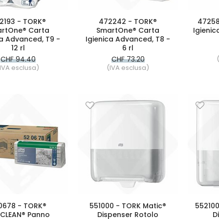
2193 - TORK®
472242 - TORK®
47258
rtOne® Carta
SmartOne® Carta
Igienic
ca Advanced, T9 -
Igienica Advanced, T8 -
12 rl
6 rl
CHF 94.40
CHF 73.20
IVA esclusa)
(IVA esclusa)
0678 - TORK®
551000 - TORK Matic®
552100
lCLEAN® Panno
Dispenser Rotolo
D