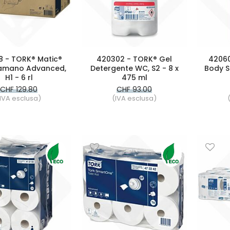
8 - TORK® Matic®
420302 - TORK® Gel
42060
amano Advanced,
Detergente WC, S2 - 8 x
Body S
H1 - 6 rl
475 ml
CHF 129.80
CHF 93.00
IVA esclusa)
(IVA esclusa)