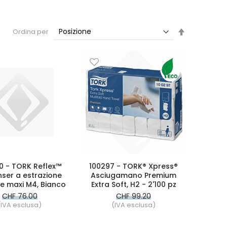
Imposta
Ordina per
la
direzione
decrescent
0 - TORK Reflex™
100297 - TORK® Xpress®
nser a estrazione
Asciugamano Premium
le maxi M4, Bianco
Extra Soft, H2 - 2'100 pz
CHF 76.00
CHF 99.20
(IVA esclusa)
(IVA esclusa)