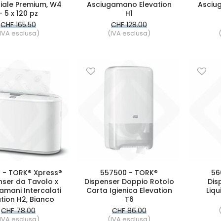
riale Premium, W4
Asciugamano Elevation
Asciu
- 5 x 120 pz
H1
CHF 165.50
CHF 128.00
IVA esclusa)
(IVA esclusa)
 - TORK® Xpress®
557500 - TORK®
56
nser da Tavolo x
Dispenser Doppio Rotolo
Dis
amani Intercalati
Carta Igienica Elevation
Liqu
tion H2, Bianco
T6
CHF 78.00
CHF 86.00
IVA esclusa)
(IVA esclusa)