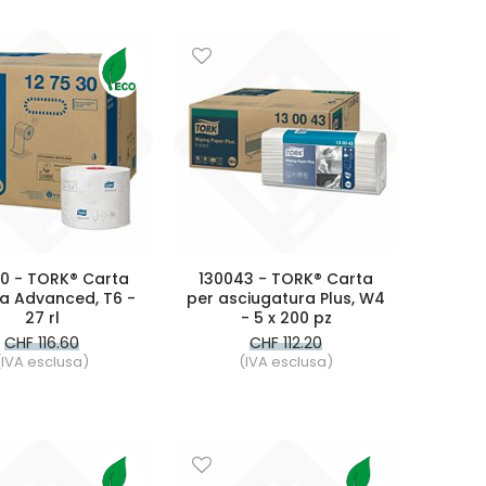
0 - TORK® Carta
130043 - TORK® Carta
ca Advanced, T6 -
per asciugatura Plus, W4
27 rl
- 5 x 200 pz
CHF 116.60
CHF 112.20
(IVA esclusa)
(IVA esclusa)