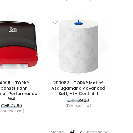
4008 - TORK®
290067 - TORK® Matic®
spenser Panni
Asciugamano Advanced
riali Performance
Soft, H1 - Conf. 6 rl
W4
CHF 129.00
CHF 77.90
(IVA esclusa)
(IVA esclusa)
Mostra
per pagina