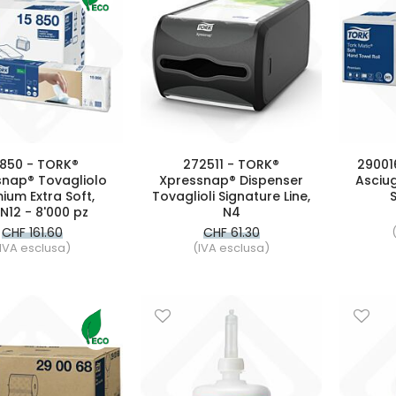
5850 - TORK®
272511 - TORK®
29001
snap® Tovagliolo
Xpressnap® Dispenser
Asciu
ium Extra Soft,
Tovaglioli Signature Line,
S
N12 - 8'000 pz
N4
CHF 161.60
CHF 61.30
IVA esclusa)
(IVA esclusa)