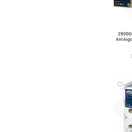
29006
Asciug
(