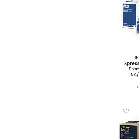
1
Xpres
Prem
N4/
(