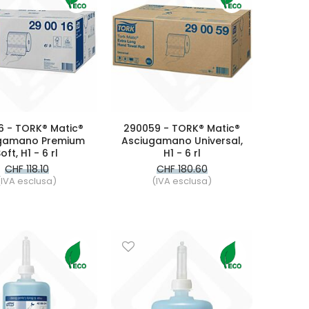
6 - TORK® Matic®
290059 - TORK® Matic®
gamano Premium
Asciugamano Universal,
oft, H1 - 6 rl
H1 - 6 rl
CHF 118.10
CHF 180.60
(IVA esclusa)
(IVA esclusa)