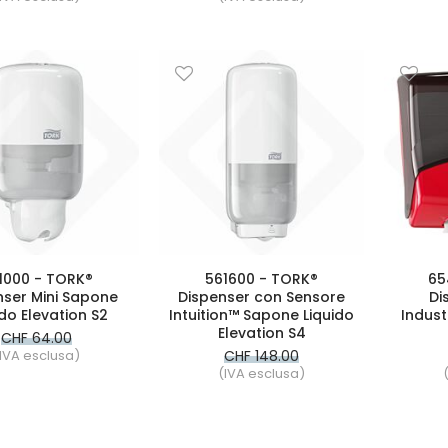
1000 - TORK®
561600 - TORK®
65
nser Mini Sapone
Dispenser con Sensore
Di
ido Elevation S2
Intuition™ Sapone Liquido
Indust
Elevation S4
CHF 64.00
IVA esclusa)
CHF 148.00
(IVA esclusa)