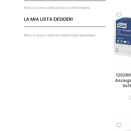
Panetteria - Pasticceria
Non ci sono articoli da confrontare.
Monouso
Macelleria - Salumeria
LA MIA LISTA DESIDERI
Accessori
Settori
Non ci sono articoli nella lista desideri.
Industriale
Ristorazione
Alberghiero
Spedizione
Pulizie
120289
Medicale
Asciu
Soft
Farmaceutico
Enologico
(
Alimentare
Eco