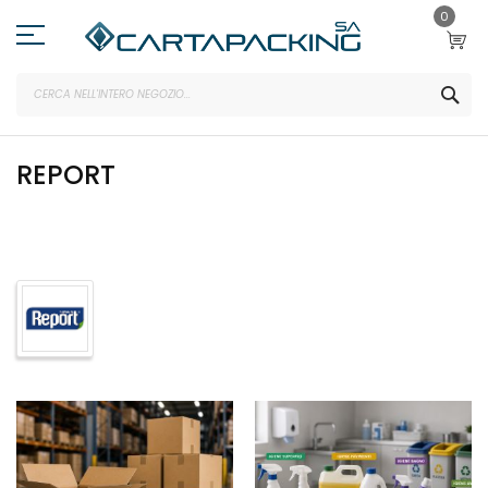
Salta
0
al
contenuto
SEA
REPORT