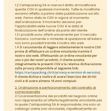
1.2 Cartapacking SA si riserva il diritto di modificare
queste CGV in qualsiasi momento. Tutte le modifiche
avranno effetto a partire dalla pubblicazione sul sito
web. Fanno stato le CGV in vigore al momento
dell'ordinazione. Il momento decisivo per
l'applicabilità delle nuove CGV è la data di
finalizzazione dell'ordine da parte del cliente.
1.3 I prodotti sono offerti unicamente per il mercato
Svizzero; comande o richieste di spedizione all'estero
non sono possibili tramite il nostro sito web.
1.4
Si raccomanda di leggere attentamente le nostre CGV
prima di effettuare un ordine vincolante tramite il
nostro sito web. Effettuando un ordine vincolante per
uno o più dei nostri prodotti, il cliente accetta
integralmente le presenti CGV e la relativa dichiarazione
sulla privacy (disponibile al seguente link:
https://cartapacking.ch/it/privacy-e-termini-di-servizio
).
Il cliente dichiara inoltre di avere l'esercizio dei diritti
civili e di avere almeno 18 anni compiuti
.
2. Ordinazione e perfezionamento del contratto di
compravendita
2.1 La presentazione dei prodotti nel negozio online
non rappresenta un'offerta legalmente vincolante per
la quale Cartapacking SA è responsabile, ma solo un
catalogo online non vincolante, rispettivamente un