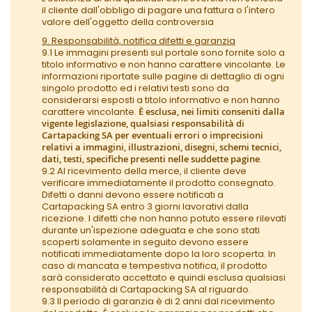
il cliente dall'obbligo di pagare una fattura o l'intero
valore dell'oggetto della controversia
9. Responsabilità, notifica difetti e garanzia
9.1 Le immagini presenti sul portale sono fornite solo a
titolo informativo e non hanno carattere vincolante. Le
informazioni riportate sulle pagine di dettaglio di ogni
singolo prodotto ed i relativi testi sono da
considerarsi esposti a titolo informativo e non hanno
carattere vincolante.
È esclusa, nei limiti conseniti dalla
vigente legislazione, qualsiasi responsabilità di
Cartapacking SA per eventuali errori o imprecisioni
relativi a immagini, illustrazioni, disegni, schemi tecnici,
dati, testi, specifiche presenti nelle suddette pagine
.
9.2 Al ricevimento della merce, il cliente deve
verificare immediatamente il prodotto consegnato.
Difetti o danni devono essere notificati a
Cartapacking SA entro 3 giorni lavorativi dalla
ricezione. I difetti che non hanno potuto essere rilevati
durante un'ispezione adeguata e che sono stati
scoperti solamente in seguito devono essere
notificati immediatamente dopo la loro scoperta. In
caso di mancata e tempestiva notifica, il prodotto
sarà considerato accettato e quindi esclusa qualsiasi
responsabilità di Cartapacking SA al riguardo.
9.3 Il periodo di garanzia è di 2 anni dal ricevimento