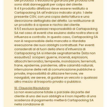
del prodotto. È esclusa la garanzia per prodotti che
sono stati danneggiati per colpa del cliente.
9.4 Il prodotto difettoso deve essere restituito a
Cartapacking SA all'indirizzo indicato al pto. 1 delle
presente CGV, con una copia della fattura e una
descrizione dettagliata del difetto. La restituzione di
un prodotto è a spese e rischio del cliente.
9.5 È esclusa qualsiasi responsabilità di Cartapacking
SA nel caso di eventi che esulano dalla nostra sfera di
influenza e controllo. In questo caso, Cartapacking SA
non è responsabile della mancata o ritardata
esecuzione dei suoi obblighi contrattuali. Per eventi
considerati al di fuori della sfera d'influenza di
Cartapacking SA si intende segnatamente (lista non
esaustiva): scioperi; guerre, incendi, esplosioni,
attacchi terroristici, tempeste, inondazioni, terremoti,
frane, epidemie, pandemie, altre calamità naturali,
interruzione delle reti di comunicazione pubbliche o
private, impossibilità di utilizzare ferrovie, vie
navigabili, vie aeree, di guidare un veicolo o qualsiasi
altro mezzo di trasporto privato o pubblico.
10. Clausola Risolutoria
La non esecuzione totale o parziale da parte del
cliente di uno dei suoi obblighi e il non rispetto di una
scadenza di pagamento metterà Cartapacking SA
nella condizione di: