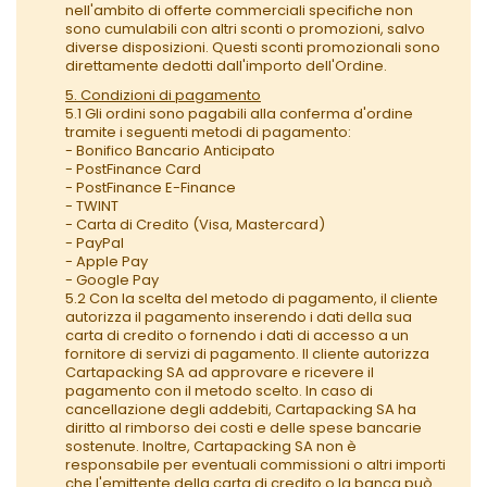
nell'ambito di offerte commerciali specifiche non
sono cumulabili con altri sconti o promozioni, salvo
diverse disposizioni. Questi sconti promozionali sono
direttamente dedotti dall'importo dell'Ordine.
5. Condizioni di pagamento
5.1 Gli ordini sono pagabili alla conferma d'ordine
tramite i seguenti metodi di pagamento:
- Bonifico Bancario Anticipato
- PostFinance Card
- PostFinance E-Finance
- TWINT
- Carta di Credito (Visa, Mastercard)
- PayPal
- Apple Pay
- Google Pay
5.2 Con la scelta del metodo di pagamento, il cliente
autorizza il pagamento inserendo i dati della sua
carta di credito o fornendo i dati di accesso a un
fornitore di servizi di pagamento. Il cliente autorizza
Cartapacking SA ad approvare e ricevere il
pagamento con il metodo scelto. In caso di
cancellazione degli addebiti, Cartapacking SA ha
diritto al rimborso dei costi e delle spese bancarie
sostenute. Inoltre, Cartapacking SA non è
responsabile per eventuali commissioni o altri importi
che l'emittente della carta di credito o la banca può