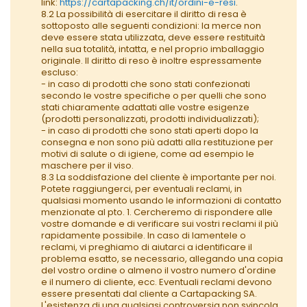
link:
https://cartapacking.ch/it/ordini-e-resi
.
8.2 La possibilità di esercitare il diritto di resa è
sottoposto alle seguenti condizioni: la merce non
deve essere stata utilizzata, deve essere restituità
nella sua totalità, intatta, e nel proprio imballaggio
originale. Il diritto di reso è inoltre espressamente
escluso:
- in caso di prodotti che sono stati confezionati
secondo le vostre specifiche o per quelli che sono
stati chiaramente adattati alle vostre esigenze
(prodotti personalizzati, prodotti individualizzati);
- in caso di prodotti che sono stati aperti dopo la
consegna e non sono più adatti alla restituzione per
motivi di salute o di igiene, come ad esempio le
maschere per il viso.
8.3 La soddisfazione del cliente è importante per noi.
Potete raggiungerci, per eventuali reclami, in
qualsiasi momento usando le informazioni di contatto
menzionate al pto. 1. Cercheremo di rispondere alle
vostre domande e di verificare sui vostri reclami il più
rapidamente possibile. In caso di lamentele o
reclami, vi preghiamo di aiutarci a identificare il
problema esatto, se necessario, allegando una copia
del vostro ordine o almeno il vostro numero d'ordine
e il numero di cliente, ecc. Eventuali reclami devono
essere presentati dal cliente a Cartapacking SA.
L'esistenza di una qualsiasi controversia non svincola