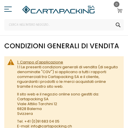
Salta
0
al
contenuto
SEA
CONDIZIONI GENERALI DI VENDITA
1. Campo d'applicazione
1.1 Le presenti condizioni generali di vendita (di seguito
denominate "CGV") si applicano a tutti i rapporti
commerciali tra Cartapacking SA e il cliente,
riguardanti i prodotti o le merci acquistati online
tramite il nostro sito web.
Il sito web e il negozio online sono gestiti da:
Cartapacking SA
Viale Attilio Tarchini 12
6828 Balerna
Svizzera
Tel. +41 (0)91 683 04 05
E-mail: info@cartapacking.ch