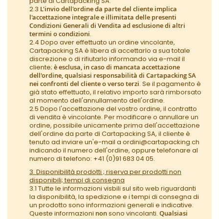
parte di Cartapacking SA.
2.3
L'invio dell'ordine da parte del cliente implica
l'accettazione integrale e illimitata delle presenti
Condizioni Generali di Vendita ad esclusione di altri
termini o condizioni
.
2.4 Dopo aver effettuato un ordine vincolante,
Cartapacking SA è libera di accettarlo a sua totale
discrezione o di rifiutarlo informando via e-mail il
cliente;
è esclusa, in caso di mancata accettazione
dell'ordine, qualsiasi responsabilità di Cartapacking SA
nei confronti del cliente o verso terzi
. Se il pagamento è
già stato effettuato, il relativo importo sarà rimborsato
al momento dell'annullamento dell'ordine.
2.5 Dopo l'accettazione del vostro ordine, il contratto
di vendita è vincolante. Per modificare o annullare un
ordine, possibile unicamente prima dell'accettazione
dell'ordine da parte di Cartapacking SA, il cliente è
tenuto ad inviare un'e-mail a ordini@cartapacking.ch
indicando il numero dell'ordine, oppure telefonare al
numero di telefono: +41 (0)91 683 04 05.
3. Disponibilità prodotti ; riserva per prodotti non
disponibili; tempi di consegna
3.1 Tutte le informazioni visbili sul sito web riguardanti
la disponibilità, la spedizione e i tempi di consegna di
un prodotto sono informazioni generali e indicative.
Queste informazioni
non
sono vincolanti.
Qualsiasi