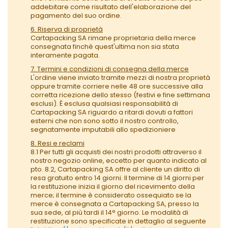
addebitare come risultato dell'elaborazione del
pagamento del suo ordine.
6. Riserva di proprietà
Cartapacking SA rimane proprietaria della merce
consegnata finché quest'ultima non sia stata
interamente pagata.
7. Termini e condizioni di consegna della merce
L'ordine viene inviato tramite mezzi di nostra proprietà
oppure tramite corriere nelle 48 ore successive alla
corretta ricezione dello stesso (festivi e fine settimana
esclusi). È esclusa qualsiasi responsabilità di
Cartapacking SA riguardo a ritardi dovuti a fattori
esterni che non sono sotto il nostro controllo,
segnatamente imputabili allo spedizioniere
8. Resi e reclami
8.1 Per tutti gli acquisti dei nostri prodotti attraverso il
nostro negozio online, eccetto per quanto indicato al
pto. 8.2, Cartapacking SA offre al cliente un diritto di
resa gratuito entro 14 giorni. Il termine di 14 giorni per
la restituzione inizia il giorno del ricevimento della
merce; il termine è considerato ossequiato se la
merce è consegnata a Cartapacking SA, presso la
sua sede, al più tardi il 14° giorno. Le modalità di
restituzione sono specificate in dettaglio al seguente