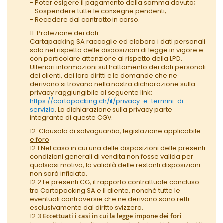
- Poter esigere il pagamento della somma dovuta;
- Sospendere tutte le consegne pendenti;
- Recedere dal contratto in corso.
11. Protezione dei dati
Cartapacking SA raccoglie ed elabora i dati personali
solo nel rispetto delle disposizioni di legge in vigore e
con particolare attenzione al rispetto della LPD.
Ulteriori informazioni sul trattamento dei dati personali
dei clienti, dei loro diritti e le domande che ne
derivano si trovano nella nostra dichiarazione sulla
privacy raggiungibile al seguente link:
https://cartapacking.ch/it/privacy-e-termini-di-
servizio
. La dichiarazione sulla privacy parte
integrante di queste CGV.
12. Clausola di salvaguardia, legislazione applicabile
e foro
12.1 Nel caso in cui una delle disposizioni delle presenti
condizioni generali di vendita non fosse valida per
qualsiasi motivo, la validità delle restanti disposizioni
non sarà inficiata.
12.2 Le presenti CG, il rapporto contrattuale concluso
tra Cartapacking SA e il cliente, nonché tutte le
eventuali controversie che ne derivano sono retti
esclusivamente dal diritto svizzero.
12.3
Eccettuati i casi in cui la legge impone dei fori