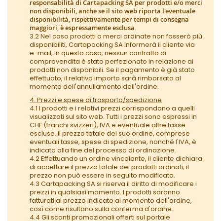
responsabilità di Cartapacking SA per prodotti e/o merci
non disponibili, anche se il sito web riporta l'eventuale
disponibilità, rispettivamente per tempi di consegna
maggiori, è espressamente esclusa
.
3.2 Nel caso prodotti o merci ordinate non fosserò più
disponibiliti, Cartapacking SA informerà il cliente via
e-mail; in questo caso, nessun contratto di
compravendita è stato perfezionato in relazione ai
prodotti non disponibili. Se il pagamento è già stato
effettuato, il relativo importo sarà rimborsato al
momento dell'annullamento dell'ordine.
4. Prezzi e spese di trasporto/spedizione
4.1 I prodotti e i relativi prezzi corrispondono a quelli
visualizzati sul sito web. Tutti i prezzi sono espressi in
CHF (franchi svizzeri), IVA e eventuale altre tasse
escluse. Il prezzo totale del suo ordine, comprese
eventuali tasse, spese di spedizione, nonché l'IVA, è
indicato alla fine del processo di ordinazione.
4.2 Effettuando un ordine vincolante, il cliente dichiara
di accettare il prezzo totale dei prodotti ordinati; il
prezzo non può essere in seguito modificato.
4.3 Cartapacking SA si riserva il diritto di modificare i
prezzi in qualsiasi momento. I prodotti saranno
fatturati al prezzo indicato al momento dell'ordine,
così come risultano sulla conferma d'ordine.
4.4 Gli sconti promozionali offerti sul portale