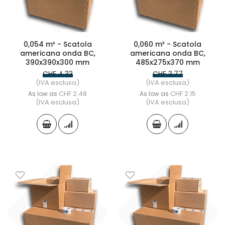
0,054 m³ - Scatola
0,060 m³ - Scatola
americana onda BC,
americana onda BC,
390x390x300 mm
485x275x370 mm
CHF 4.33
CHF 3.77
(IVA esclusa)
(IVA esclusa)
CHF 2.48
CHF 2.15
As low as
As low as
(IVA esclusa)
(IVA esclusa)