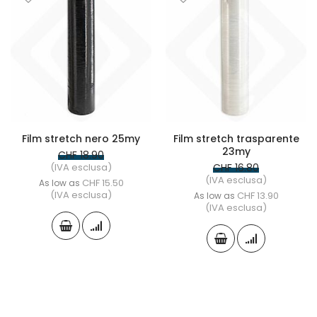
Film stretch nero 25my
Film stretch trasparente
23my
CHF 18.90
(IVA esclusa)
CHF 16.80
(IVA esclusa)
CHF 15.50
As low as
(IVA esclusa)
CHF 13.90
As low as
(IVA esclusa)