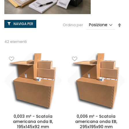
NAVIGA PER
Imp
Ordina per
la
dir
dec
42
elementi
0,003 m³ - Scatola
0,006 m³ - Scatola
americana onda B,
americana onda EB,
195x145x92 mm
295x195x90 mm