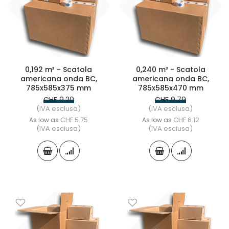
0,192 m³ - Scatola
0,240 m³ - Scatola
americana onda BC,
americana onda BC,
785x585x375 mm
785x585x470 mm
CHF 9.20
CHF 9.79
(IVA esclusa)
(IVA esclusa)
CHF 5.75
CHF 6.12
As low as
As low as
(IVA esclusa)
(IVA esclusa)