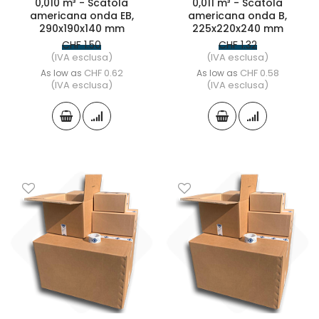
0,010 m³ - Scatola
0,011 m³ - Scatola
americana onda EB,
americana onda B,
290x190x140 mm
225x220x240 mm
CHF 1.50
CHF 1.32
(IVA esclusa)
(IVA esclusa)
CHF 0.62
CHF 0.58
As low as
As low as
(IVA esclusa)
(IVA esclusa)