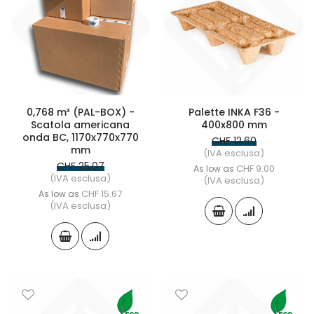
0,768 m³ (PAL-BOX) -
Palette INKA F36 -
Scatola americana
400x800 mm
onda BC, 1170x770x770
CHF 12.60
mm
(IVA esclusa)
CHF 25.07
CHF 9.00
As low as
(IVA esclusa)
(IVA esclusa)
CHF 15.67
As low as
(IVA esclusa)