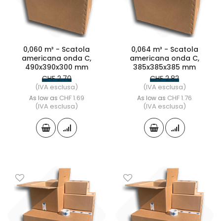
0,060 m³ - Scatola
0,064 m³ - Scatola
americana onda C,
americana onda C,
490x390x300 mm
385x385x385 mm
CHF 2.70
CHF 2.82
(IVA esclusa)
(IVA esclusa)
CHF 1.69
CHF 1.76
As low as
As low as
(IVA esclusa)
(IVA esclusa)