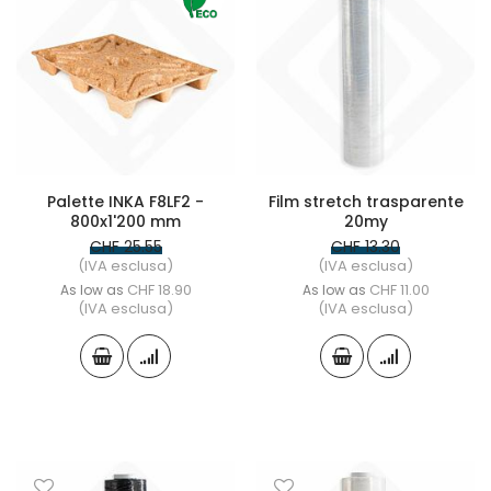
Palette INKA F8LF2 -
Film stretch trasparente
800x1'200 mm
20my
CHF 25.55
CHF 13.30
(IVA esclusa)
(IVA esclusa)
CHF 18.90
CHF 11.00
As low as
As low as
(IVA esclusa)
(IVA esclusa)