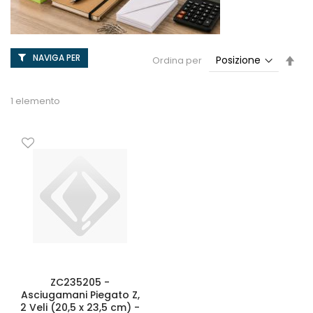
NAVIGA PER
Imp
Ordina per
la
dir
dec
1
elemento
ZC235205 -
Asciugamani Piegato Z,
2 Veli (20,5 x 23,5 cm) -