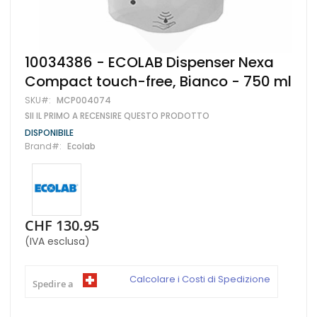
Vai
10034386 - ECOLAB Dispenser Nexa
all'inizio
Compact touch-free, Bianco - 750 ml
della
galleria
SKU
MCP004074
di
SII IL PRIMO A RECENSIRE QUESTO PRODOTTO
immagini
DISPONIBILE
Brand
Ecolab
CHF 130.95
(IVA esclusa)
Calcolare i Costi di Spedizione
Spedire a