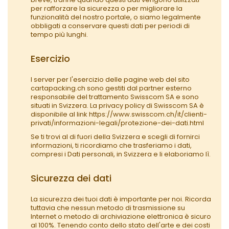
per rafforzare la sicurezza o per migliorare la
funzionalità del nostro portale, o siamo legalmente
obbligati a conservare questi dati per periodi di
tempo più lunghi.
Esercizio
I server per l'esercizio delle pagine web del sito
cartapacking.ch sono gestiti dal partner esterno
responsabile del trattamento Swisscom SA e sono
situati in Svizzera. La privacy policy di Swisscom SA è
disponibile al link https://www.swisscom.ch/it/clienti-
privati/informazioni-legali/protezione-dei-dati.html
Se ti trovi al di fuori della Svizzera e scegli di fornirci
informazioni, ti ricordiamo che trasferiamo i dati,
compresi i Dati personali, in Svizzera e li elaboriamo lì.
Sicurezza dei dati
La sicurezza dei tuoi dati è importante per noi. Ricorda
tuttavia che nessun metodo di trasmissione su
Internet o metodo di archiviazione elettronica è sicuro
al 100%. Tenendo conto dello stato dell'arte e dei costi