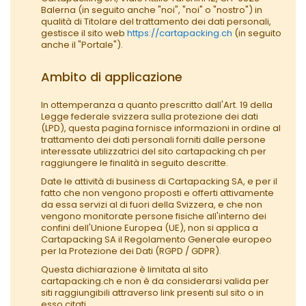
Balerna (in seguito anche "noi", "noi" o "nostro") in
qualità di Titolare del trattamento dei dati personali,
gestisce il sito web
https://cartapacking.ch
(in seguito
anche il "Portale").
Ambito di applicazione
In ottemperanza a quanto prescritto dall'Art. 19 della
Legge federale svizzera sulla protezione dei dati
(LPD), questa pagina fornisce informazioni in ordine al
trattamento dei dati personali forniti dalle persone
interessate utilizzatrici del sito cartapacking.ch per
raggiungere le finalità in seguito descritte.
Date le attività di business di Cartapacking SA, e per il
fatto che non vengono proposti e offerti attivamente
da essa servizi al di fuori della Svizzera, e che non
vengono monitorate persone fisiche all'interno dei
confini dell'Unione Europea (UE), non si applica a
Cartapacking SA il Regolamento Generale europeo
per la Protezione dei Dati (RGPD / GDPR).
Questa dichiarazione è limitata al sito
cartapacking.ch e non è da considerarsi valida per
siti raggiungibili attraverso link presenti sul sito o in
esso citati.