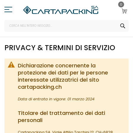
Salta
0
al
contenuto
SEA
PRIVACY & TERMINI DI SERVIZIO
Dichiarazione concernente la
protezione dei dati per le persone
interessate utilizzatrici del sito
cartapacking.ch
Data di entrata in vigore: 01 marzo 2024
Titolare del trattamento dei dati
personali
Cartapacking SA, Viale Attilio Tarchini 12, CH-6828