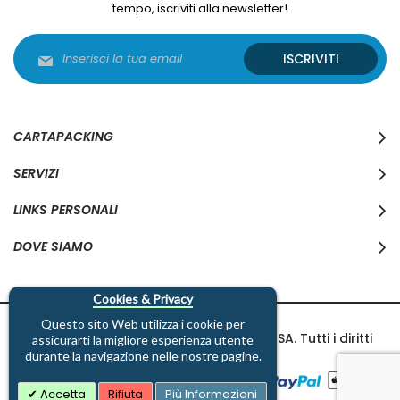
tempo, iscriviti alla newsletter!
Iscriviti
ISCRIVITI
alla
nostra
Newsletter:
CARTAPACKING
SERVIZI
LINKS PERSONALI
DOVE SIAMO
Cookies & Privacy
Questo sito Web utilizza i cookie per
Copyright © 1997-2026 Cartapacking SA. Tutti i diritti
assicurarti la migliore esperienza utente
riservati.
durante la navigazione nelle nostre pagine.
Accetta
Rifiuta
Più Informazioni