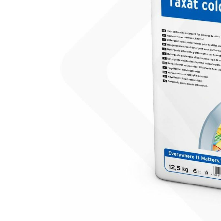
Attrezzatura
Sacchi
Carta
Igiene Personale
Lavanderia
Cucina
Superfici
Pavimenti
Bagno
Ambiente
DPI e Guanti
Office
Medicale
Gastro
Tableware
Take Away
Finger Food