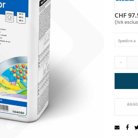
CHF 97.
(IVA esclu
Spedire a
-
AGGIU