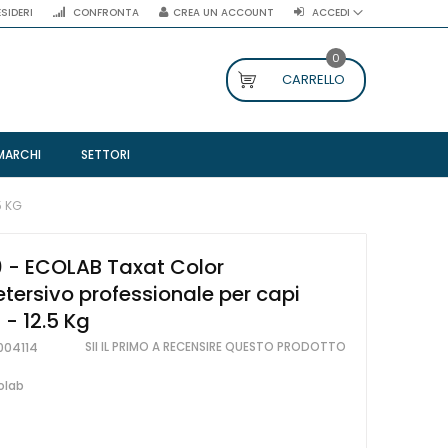
ESIDERI
CONFRONTA
CREA UN ACCOUNT
ACCEDI
0
CARRELLO
MARCHI
SETTORI
5 KG
 - ECOLAB Taxat Color
ersivo professionale per capi
 - 12.5 Kg
SII IL PRIMO A RECENSIRE QUESTO PRODOTTO
04114
olab