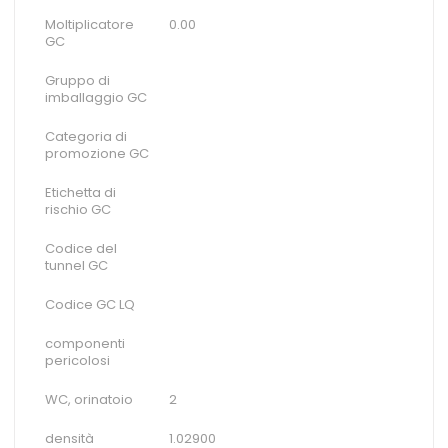
Moltiplicatore
0.00
GC
Gruppo di
imballaggio GC
Categoria di
promozione GC
Etichetta di
rischio GC
Codice del
tunnel GC
Codice GC LQ
componenti
pericolosi
WC, orinatoio
2
densità
1.02900