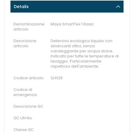
Details
Denominazione
Maya SmartTex 1 Basic
articolo
Descrizione
Detersivo ecologico liquido con
articolo
sbiancanti ottici, senza
candeggiante per acqua dolce.
Indicato per tutte le temperature di
lavaggio. Particolarmente
rispettoso dell'ambiente.
Codice articolo
124125
Codice di
emergenza
Descrizione GC
GC UN No.
Classe GC