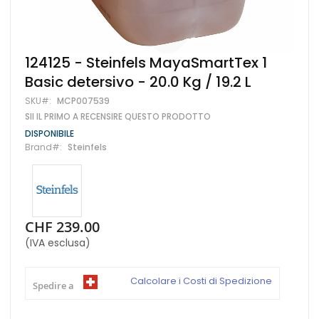
Vai
124125 - Steinfels MayaSmartTex 1
all'inizio
Basic detersivo - 20.0 Kg / 19.2 L
della
galleria
SKU
MCP007539
di
SII IL PRIMO A RECENSIRE QUESTO PRODOTTO
immagini
DISPONIBILE
Brand
Steinfels
CHF 239.00
(IVA esclusa)
Calcolare i Costi di Spedizione
Spedire a