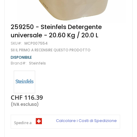
Vai
259250 - Steinfels Detergente
all'inizio
universale - 20.60 Kg / 20.0 L
della
galleria
SKU
MCP007554
di
SII IL PRIMO A RECENSIRE QUESTO PRODOTTO
immagini
DISPONIBILE
Brand
Steinfels
CHF 116.39
(IVA esclusa)
Calcolare i Costi di Spedizione
Spedire a