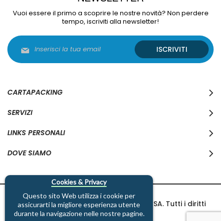
Vuoi essere il primo a scoprire le nostre novità? Non perdere
tempo, iscriviti alla newsletter!
Iscriviti
ISCRIVITI
alla
nostra
Newsletter:
CARTAPACKING
SERVIZI
LINKS PERSONALI
DOVE SIAMO
Cookies & Privacy
Questo sito Web utilizza i cookie per
Copyright © 1997-2026 Cartapacking SA. Tutti i diritti
assicurarti la migliore esperienza utente
riservati.
durante la navigazione nelle nostre pagine.