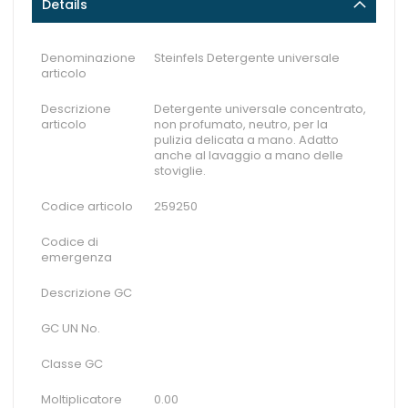
Details
Denominazione
Steinfels Detergente universale
articolo
Descrizione
Detergente universale concentrato,
articolo
non profumato, neutro, per la
pulizia delicata a mano. Adatto
anche al lavaggio a mano delle
stoviglie.
Codice articolo
259250
Codice di
emergenza
Descrizione GC
GC UN No.
Classe GC
Moltiplicatore
0.00