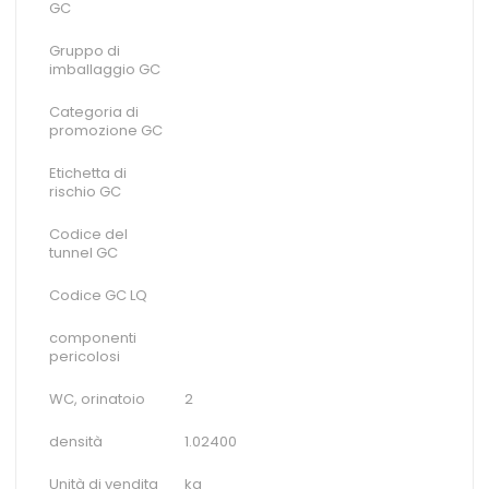
GC
Gruppo di
imballaggio GC
Categoria di
promozione GC
Etichetta di
rischio GC
Codice del
tunnel GC
Codice GC LQ
componenti
pericolosi
WC, orinatoio
2
densità
1.02400
Unità di vendita
kg