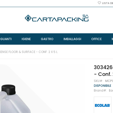
LISTA D
 GUANTI
IGIENE
GASTRO
IMBALLAGGI
OFFICE
ENSE FLOOR & SURFACE - CONF. 2 X 5 L
3034260
- Conf. 
SKU
MCP
DISPONIBILE
Brand
Ec