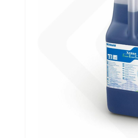
Attrezzatura
Sacchi
Carta
Igiene Personale
Lavanderia
Cucina
Superfici
Pavimenti
Bagno
Ambiente
DPI e Guanti
Office
Medicale
Gastro
Tableware
Take Away
Finger Food