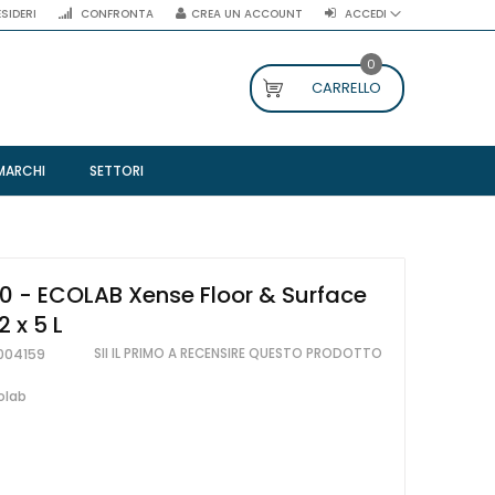
ESIDERI
CONFRONTA
CREA UN ACCOUNT
ACCEDI
0
CARRELLO
MARCHI
SETTORI
 - ECOLAB Xense Floor & Surface
2 x 5 L
SII IL PRIMO A RECENSIRE QUESTO PRODOTTO
004159
olab