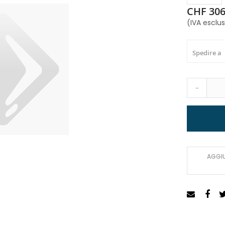
CHF 306
(IVA esclu
Spedire a
-
AGGIU