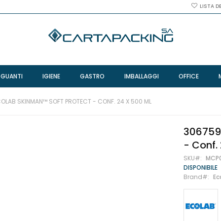
LISTA D
 GUANTI
IGIENE
GASTRO
IMBALLAGGI
OFFICE
OLAB SKINMAN™ SOFT PROTECT - CONF. 24 X 500 ML
306759
- Conf.
SKU
MCP
DISPONIBILE
Brand
Ec