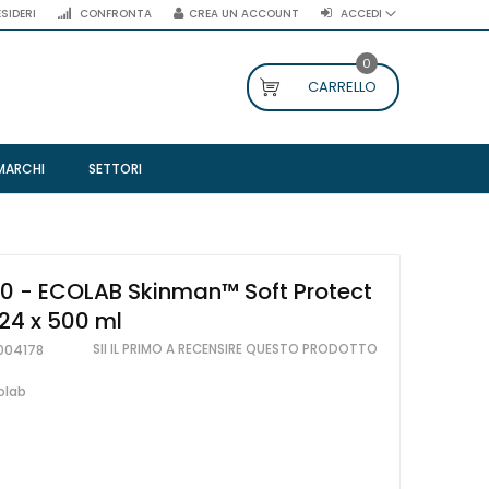
ESIDERI
CONFRONTA
CREA UN ACCOUNT
ACCEDI
0
CARRELLO
MARCHI
SETTORI
0 - ECOLAB Skinman™ Soft Protect
 24 x 500 ml
SII IL PRIMO A RECENSIRE QUESTO PRODOTTO
004178
olab