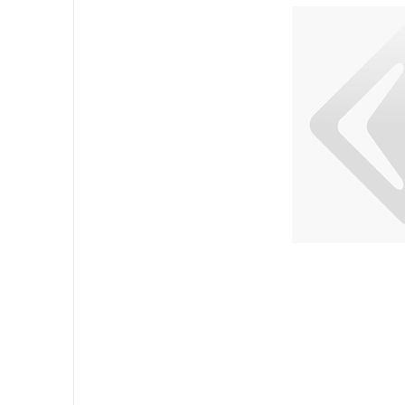
Attrezzatura
Sacchi
Carta
Igiene Personale
Lavanderia
Cucina
Superfici
Pavimenti
Bagno
Ambiente
DPI e Guanti
Office
Medicale
Gastro
Tableware
Take Away
Finger Food