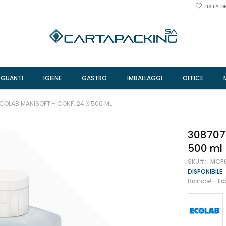
LISTA D
 GUANTI
IGIENE
GASTRO
IMBALLAGGI
OFFICE
COLAB MANISOFT - CONF. 24 X 500 ML
3087070
500 ml
SKU
MCP
DISPONIBILE
Brand
Ec