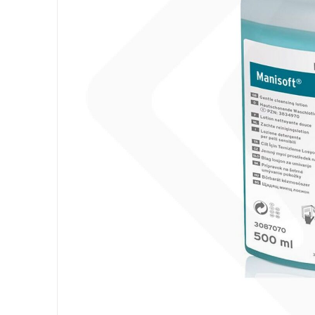
Attrezzatura
Sacchi
Carta
Igiene Personale
Lavanderia
Cucina
Superfici
Pavimenti
Bagno
Ambiente
DPI e Guanti
Office
Medicale
Gastro
Tableware
Take Away
Finger Food