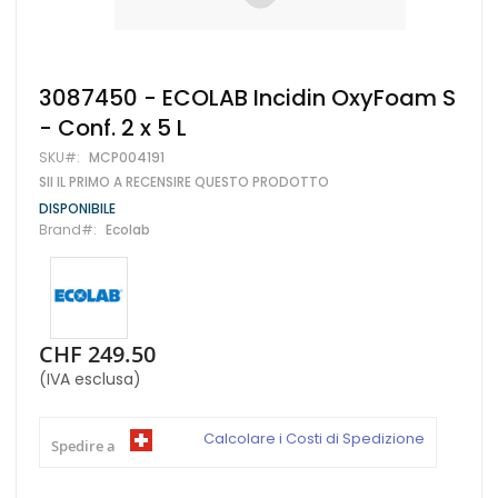
Vai
3087450 - ECOLAB Incidin OxyFoam S
all'inizio
- Conf. 2 x 5 L
della
galleria
SKU
MCP004191
di
SII IL PRIMO A RECENSIRE QUESTO PRODOTTO
immagini
DISPONIBILE
Brand
Ecolab
CHF 249.50
(IVA esclusa)
Calcolare i Costi di Spedizione
Spedire a