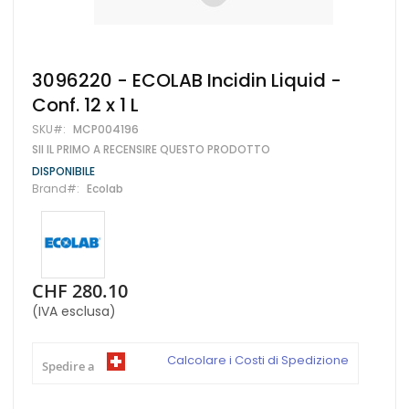
Vai
3096220 - ECOLAB Incidin Liquid -
all'inizio
Conf. 12 x 1 L
della
galleria
SKU
MCP004196
di
SII IL PRIMO A RECENSIRE QUESTO PRODOTTO
immagini
DISPONIBILE
Brand
Ecolab
CHF 280.10
(IVA esclusa)
Calcolare i Costi di Spedizione
Spedire a