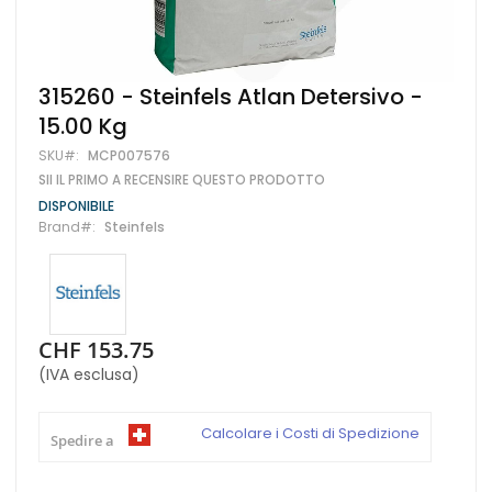
Vai
315260 - Steinfels Atlan Detersivo -
all'inizio
15.00 Kg
della
galleria
SKU
MCP007576
di
SII IL PRIMO A RECENSIRE QUESTO PRODOTTO
immagini
DISPONIBILE
Brand
Steinfels
CHF 153.75
(IVA esclusa)
Calcolare i Costi di Spedizione
Spedire a