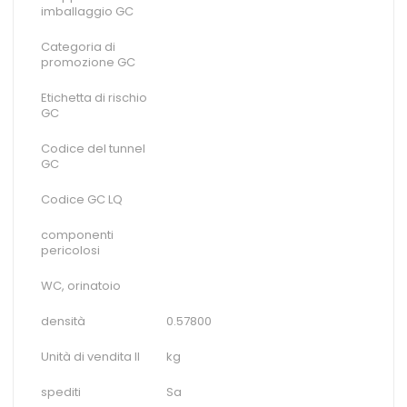
imballaggio GC
Categoria di
promozione GC
Etichetta di rischio
GC
Codice del tunnel
GC
Codice GC LQ
componenti
pericolosi
WC, orinatoio
densità
0.57800
Unità di vendita II
kg
spediti
Sa