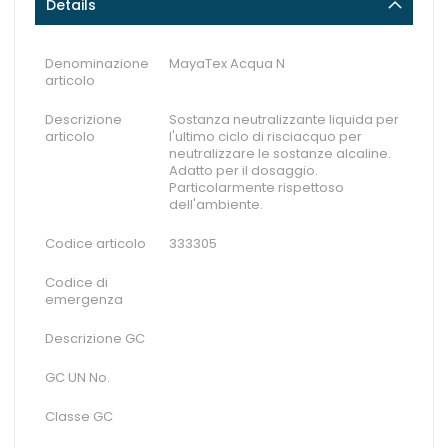
Details
Denominazione
MayaTex Acqua N
articolo
Descrizione
Sostanza neutralizzante liquida per
articolo
l'ultimo ciclo di risciacquo per
neutralizzare le sostanze alcaline.
Adatto per il dosaggio.
Particolarmente rispettoso
dell'ambiente.
Codice articolo
333305
Codice di
emergenza
Descrizione GC
GC UN No.
Classe GC