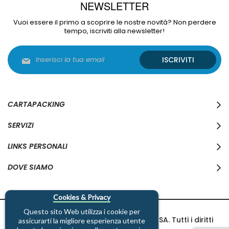
NEWSLETTER
Vuoi essere il primo a scoprire le nostre novità? Non perdere
tempo, iscriviti alla newsletter!
Iscriviti
ISCRIVITI
alla
nostra
Newsletter:
CARTAPACKING
SERVIZI
LINKS PERSONALI
DOVE SIAMO
Cookies & Privacy
Questo sito Web utilizza i cookie per
Copyright © 1997-2026 Cartapacking SA. Tutti i diritti
assicurarti la migliore esperienza utente