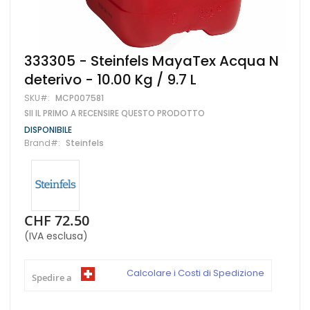
Vai
333305 - Steinfels MayaTex Acqua N
all'inizio
deterivo - 10.00 Kg / 9.7 L
della
galleria
SKU
MCP007581
di
SII IL PRIMO A RECENSIRE QUESTO PRODOTTO
immagini
DISPONIBILE
Brand
Steinfels
CHF 72.50
(IVA esclusa)
Calcolare i Costi di Spedizione
Spedire a