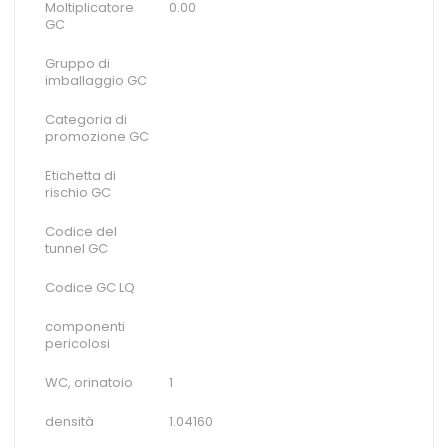
Moltiplicatore
0.00
GC
Gruppo di
imballaggio GC
Categoria di
promozione GC
Etichetta di
rischio GC
Codice del
tunnel GC
Codice GC LQ
componenti
pericolosi
WC, orinatoio
1
densità
1.04160