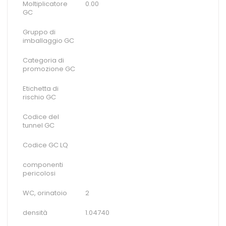
Moltiplicatore
0.00
GC
Gruppo di
imballaggio GC
Categoria di
promozione GC
Etichetta di
rischio GC
Codice del
tunnel GC
Codice GC LQ
componenti
pericolosi
WC, orinatoio
2
densità
1.04740