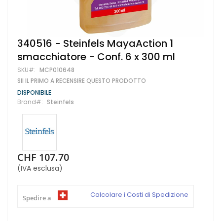
Vai
340516 - Steinfels MayaAction 1
all'inizio
smacchiatore - Conf. 6 x 300 ml
della
galleria
SKU
MCP010648
di
SII IL PRIMO A RECENSIRE QUESTO PRODOTTO
immagini
DISPONIBILE
Brand
Steinfels
CHF 107.70
(IVA esclusa)
Calcolare i Costi di Spedizione
Spedire a