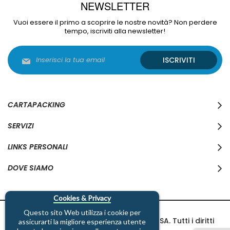
NEWSLETTER
Vuoi essere il primo a scoprire le nostre novità? Non perdere
tempo, iscriviti alla newsletter!
Iscriviti
ISCRIVITI
alla
nostra
Newsletter:
CARTAPACKING
SERVIZI
LINKS PERSONALI
DOVE SIAMO
Cookies & Privacy
Questo sito Web utilizza i cookie per
Copyright © 1997-2026 Cartapacking SA. Tutti i diritti
assicurarti la migliore esperienza utente