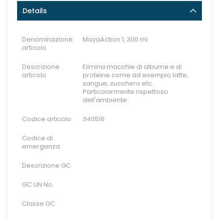
Details
Denominazione
MayaAction 1, 300 ml
articolo
Descrizione
Elimina macchie di albume e di
articolo
proteine come ad esempio latte,
sangue, zucchero etc.
Particolarmente rispettoso
dell'ambiente.
Codice articolo
340516
Codice di
emergenza
Descrizione GC
GC UN No.
Classe GC