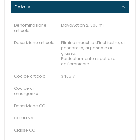
Details
Denominazione
MayaAction 2, 300 ml
articolo
Descrizione articolo
Elimina macchie d'inchiostro, di
pennarello, di penna e di
grasso.
Particolarmente rispettoso
dell'ambiente.
Codice articolo
340517
Codice di
emergenza
Descrizione GC
GC UN No.
Classe GC