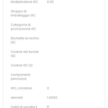
Moltiplicatore GC
0.00
Gruppo di
imballaggio GC
Categoria di
promozione GC
Etichetta di rischio
GC
Codice del tunnel
GC
Codice GC LQ
componenti
pericolosi
WC, orinatoio
2
densità
1.01000
Unità di vendita II
Fl