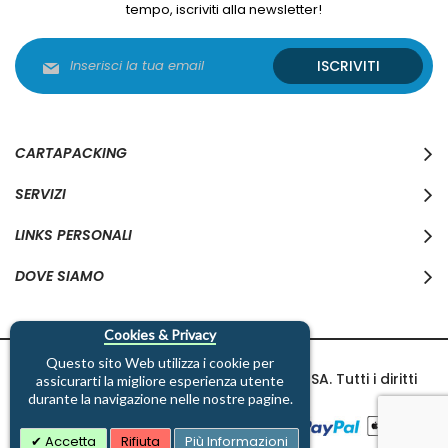
tempo, iscriviti alla newsletter!
Iscriviti
ISCRIVITI
alla
nostra
Newsletter:
CARTAPACKING
SERVIZI
LINKS PERSONALI
DOVE SIAMO
Cookies & Privacy
Questo sito Web utilizza i cookie per
Copyright © 1997-2026 Cartapacking SA. Tutti i diritti
assicurarti la migliore esperienza utente
riservati.
durante la navigazione nelle nostre pagine.
Accetta
Rifiuta
Più Informazioni