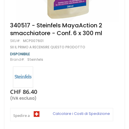
Vai
340517 - Steinfels MayaAction 2
all'inizio
smacchiatore - Conf. 6 x 300 ml
della
galleria
SKU
MCP007601
di
SII IL PRIMO A RECENSIRE QUESTO PRODOTTO
immagini
DISPONIBILE
Brand
Steinfels
CHF 86.40
(IVA esclusa)
Calcolare i Costi di Spedizione
Spedire a