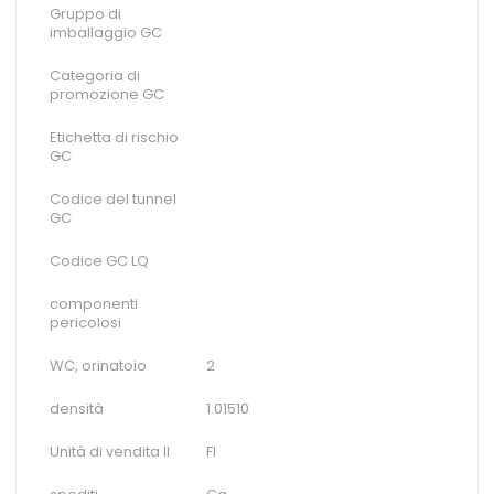
Gruppo di
imballaggio GC
Categoria di
promozione GC
Etichetta di rischio
GC
Codice del tunnel
GC
Codice GC LQ
componenti
pericolosi
WC, orinatoio
2
densità
1.01510
Unità di vendita II
Fl