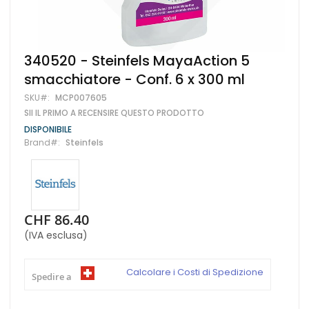
Vai
340520 - Steinfels MayaAction 5
all'inizio
smacchiatore - Conf. 6 x 300 ml
della
galleria
SKU
MCP007605
di
SII IL PRIMO A RECENSIRE QUESTO PRODOTTO
immagini
DISPONIBILE
Brand
Steinfels
CHF 86.40
(IVA esclusa)
Calcolare i Costi di Spedizione
Spedire a