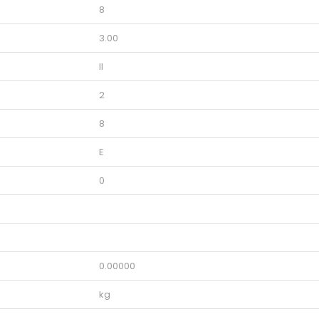
8
3.00
II
2
8
E
0
0.00000
kg