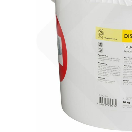
Attrezzatura
Sacchi
Carta
Igiene Personale
Lavanderia
Cucina
Superfici
Pavimenti
Bagno
Ambiente
DPI e Guanti
Office
Medicale
Gastro
Tableware
Take Away
Finger Food