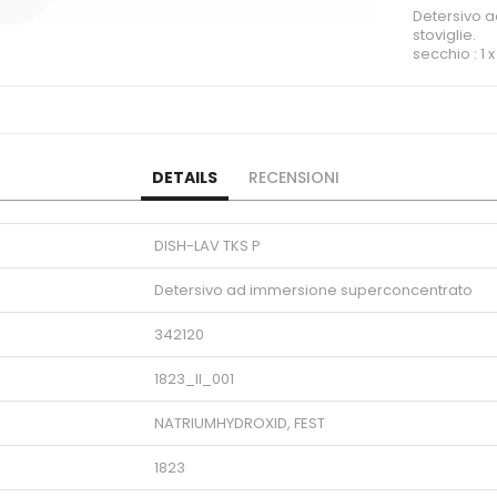
Detersivo a
stoviglie.
secchio : 1 x
DETAILS
RECENSIONI
DISH-LAV TKS P
Detersivo ad immersione superconcentrato
342120
1823_II_001
NATRIUMHYDROXID, FEST
1823