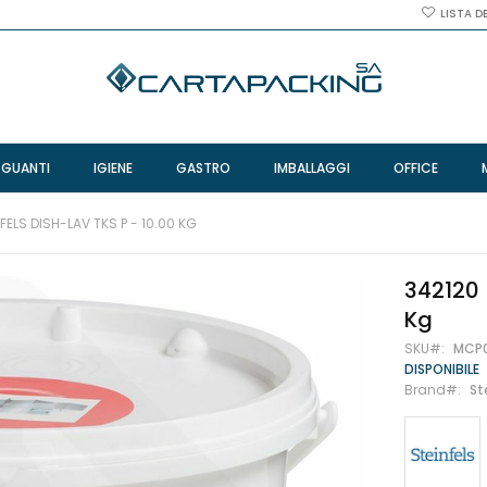
LISTA D
 GUANTI
IGIENE
GASTRO
IMBALLAGGI
OFFICE
FELS DISH-LAV TKS P - 10.00 KG
342120 
Kg
SKU
MCP
DISPONIBILE
Brand
St