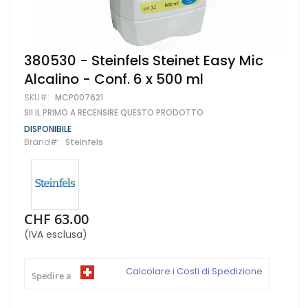
Vai
380530 - Steinfels Steinet Easy Mic
all'inizio
Alcalino - Conf. 6 x 500 ml
della
galleria
SKU
MCP007621
di
SII IL PRIMO A RECENSIRE QUESTO PRODOTTO
immagini
DISPONIBILE
Brand
Steinfels
CHF 63.00
(IVA esclusa)
Calcolare i Costi di Spedizione
Spedire a