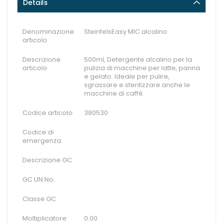
Details
Denominazione
SteinfelsEasy MIC alcalino
articolo
Descrizione
500ml, Detergente alcalino per la
articolo
pulizia di macchine per latte, panna
e gelato. Ideale per pulire,
sgrassare e sterilizzare anche le
macchine di caffè.
Codice articolo
380530
Codice di
emergenza
Descrizione GC
GC UN No.
Classe GC
Moltiplicatore
0.00