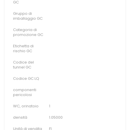
GC
Gruppo di
imballaggio GC
Categoria di
promozione GC
Etichetta di
rischio GC
Codice del
tunnel GC
Codice GC LQ
componenti
pericolosi
WC, orinatoio
1
densità
1.05000
Unità di vendita
Fl