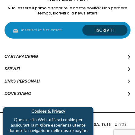
Vuoi essere il primo a scoprire le nostre novità? Non perdere
tempo, iscriviti alla newsletter!
Iscriviti
ISCRIVITI
alla
nostra
Newsletter:
CARTAPACKING
SERVIZI
LINKS PERSONALI
DOVE SIAMO
Cookies & Privacy
Questo sito Web utilizza i cookie per
Copyright © 1997-2026 Cartapacking SA. Tutti i diritti
assicurarti la migliore esperienza utente
riservati.
durante la navigazione nelle nostre pagine.