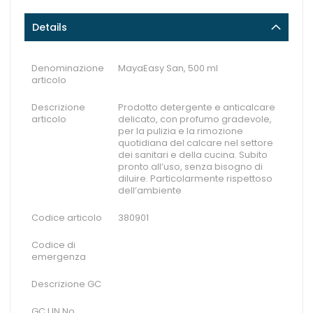
Details
Denominazione
MayaEasy San, 500 ml
articolo
Descrizione
Prodotto detergente e anticalcare
articolo
delicato, con profumo gradevole,
per la pulizia e la rimozione
quotidiana del calcare nel settore
dei sanitari e della cucina. Subito
pronto all’uso, senza bisogno di
diluire. Particolarmente rispettoso
dell’ambiente
Codice articolo
380901
Codice di
emergenza
Descrizione GC
GC UN No.