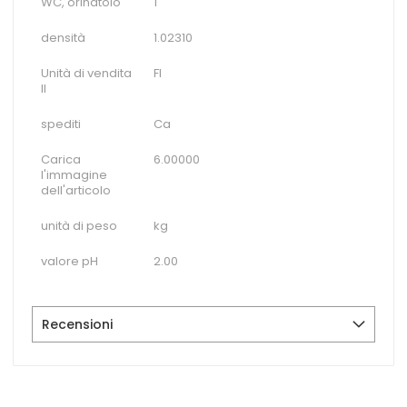
WC, orinatoio
1
densità
1.02310
Unità di vendita
Fl
II
spediti
Ca
Carica
6.00000
l'immagine
dell'articolo
unità di peso
kg
valore pH
2.00
Recensioni