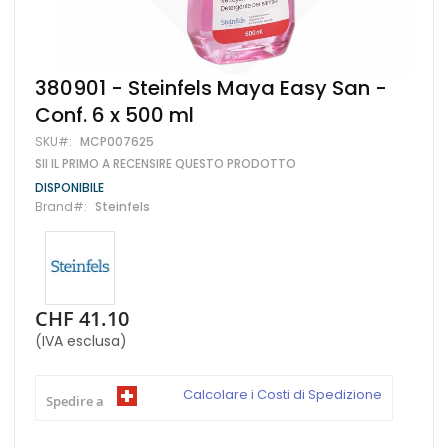
Vai
380901 - Steinfels Maya Easy San -
all'inizio
Conf. 6 x 500 ml
della
galleria
SKU
MCP007625
di
SII IL PRIMO A RECENSIRE QUESTO PRODOTTO
immagini
DISPONIBILE
Brand
Steinfels
CHF 41.10
(IVA esclusa)
Calcolare i Costi di Spedizione
Spedire a