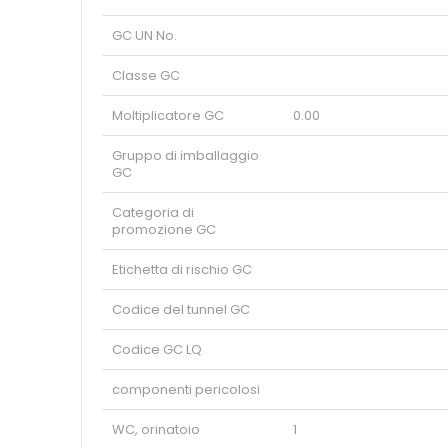
GC UN No.
Classe GC
Moltiplicatore GC
0.00
Gruppo di imballaggio
GC
Categoria di
promozione GC
Etichetta di rischio GC
Codice del tunnel GC
Codice GC LQ
componenti pericolosi
WC, orinatoio
1