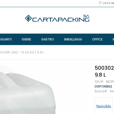
LISTA D
 GUANTI
IGIENE
GASTRO
IMBALLAGGI
OFFICE
FLOOR-LINO - 10.00 KG / 9.8 L
500302 
9.8 L
SKU
MCP
DISPONIBILE
Brand
St