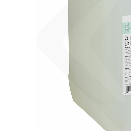
Attrezzatura
Sacchi
Carta
Igiene Personale
Lavanderia
Cucina
Superfici
Pavimenti
Bagno
Ambiente
DPI e Guanti
Office
Medicale
Gastro
Tableware
Take Away
Finger Food