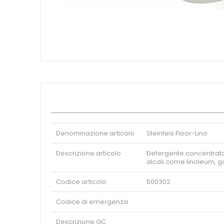
Panetteria - Pasticceria
Vai
Monouso
all'inizio
Macelleria - Salumeria
della
galleria
Accessori
di
Settori
immagini
Industriale
Ristorazione
Alberghiero
Spedizione
Pulizie
Denominazione articolo
Steinfels Floor-Lino
Medicale
Farmaceutico
Descrizione articolo
Detergente concentrato di
Enologico
alcali come linoleum, 
Alimentare
Codice articolo
500302
Eco
Codice di emergenza
Descrizione GC