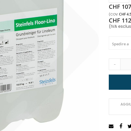
CHF 107
CHF 4.
CHF 112
(IVA esclu
Spedire a
-
AGGIU