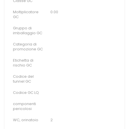
Classe GC
Moltiplicatore
0.00
GC
Gruppo di
imballaggio GC
Categoria di
promozione GC
Etichetta di
rischio GC
Codice del
tunnel GC
Codice GC LQ
componenti
pericolosi
WC, orinatoio
2