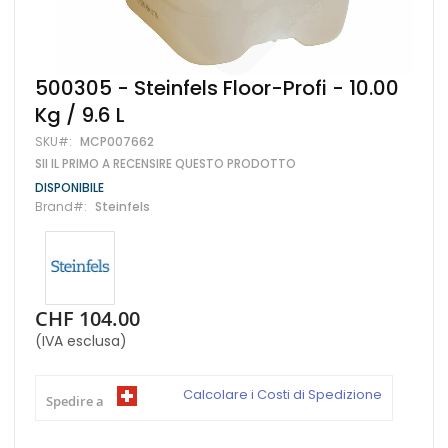
Vai
500305 - Steinfels Floor-Profi - 10.00
all'inizio
Kg / 9.6 L
della
galleria
SKU
MCP007662
di
SII IL PRIMO A RECENSIRE QUESTO PRODOTTO
immagini
DISPONIBILE
Brand
Steinfels
CHF 104.00
(IVA esclusa)
Calcolare i Costi di Spedizione
Spedire a