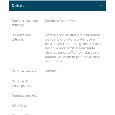
Details
Denominazione
Steinfels Floor-Profi
articolo
Descrizione
Detergente multiuso e industriale
articolo
concentrato intenso. Rimuove
addirittura residui di grasso e olio
tenaci e incrostati. Detergente
ideale per autofficine industrie e
cucine, utilizzabile per la pulizia a
macchina
Codice articolo
500305
Codice di
emergenza
Descrizione GC
GC UN No.