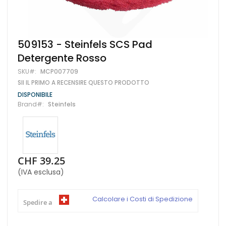
Vai
509153 - Steinfels SCS Pad
all'inizio
Detergente Rosso
della
galleria
SKU
MCP007709
di
SII IL PRIMO A RECENSIRE QUESTO PRODOTTO
immagini
DISPONIBILE
Brand
Steinfels
CHF 39.25
(IVA esclusa)
Calcolare i Costi di Spedizione
Spedire a