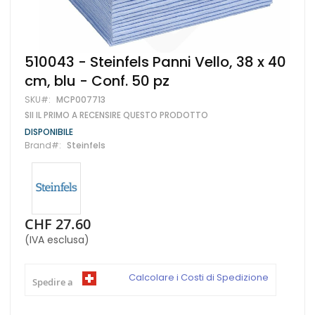
Vai
510043 - Steinfels Panni Vello, 38 x 40
all'inizio
cm, blu - Conf. 50 pz
della
galleria
SKU
MCP007713
di
SII IL PRIMO A RECENSIRE QUESTO PRODOTTO
immagini
DISPONIBILE
Brand
Steinfels
CHF 27.60
(IVA esclusa)
Calcolare i Costi di Spedizione
Spedire a