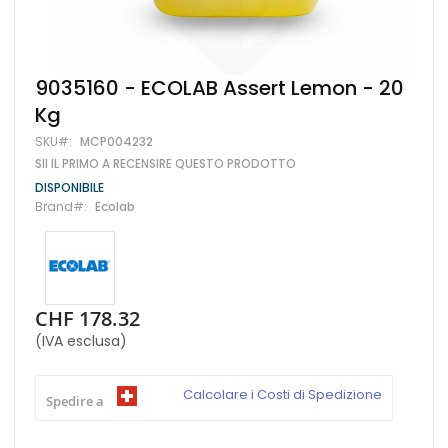
Vai
9035160 - ECOLAB Assert Lemon - 20
all'inizio
Kg
della
galleria
SKU
MCP004232
di
SII IL PRIMO A RECENSIRE QUESTO PRODOTTO
immagini
DISPONIBILE
Brand
Ecolab
CHF 178.32
(IVA esclusa)
Calcolare i Costi di Spedizione
Spedire a