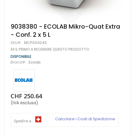
Vai
9038380 - ECOLAB Mikro-Quat Extra
all'inizio
- Conf. 2 x 5 L
della
galleria
SKU
MCP004243
di
SII IL PRIMO A RECENSIRE QUESTO PRODOTTO
immagini
DISPONIBILE
Brand
Ecolab
CHF 250.64
(IVA esclusa)
Calcolare i Costi di Spedizione
Spedire a