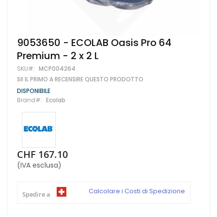
Vai
9053650 - ECOLAB Oasis Pro 64
all'inizio
Premium - 2 x 2 L
della
galleria
SKU
MCP004264
di
SII IL PRIMO A RECENSIRE QUESTO PRODOTTO
immagini
DISPONIBILE
Brand
Ecolab
CHF 167.10
(IVA esclusa)
Calcolare i Costi di Spedizione
Spedire a