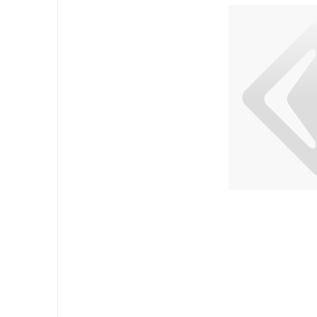
Attrezzatura
Sacchi
Carta
Igiene Personale
Lavanderia
Cucina
Superfici
Pavimenti
Bagno
Ambiente
DPI e Guanti
Office
Medicale
Gastro
Tableware
Take Away
Finger Food