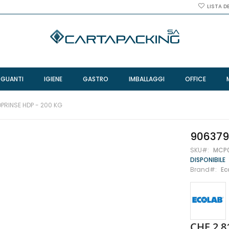
LISTA D
 GUANTI
IGIENE
GASTRO
IMBALLAGGI
OFFICE
PRINSE HDP - 200 KG
906379
SKU
MCP
DISPONIBILE
Brand
Ec
CHF 2,8