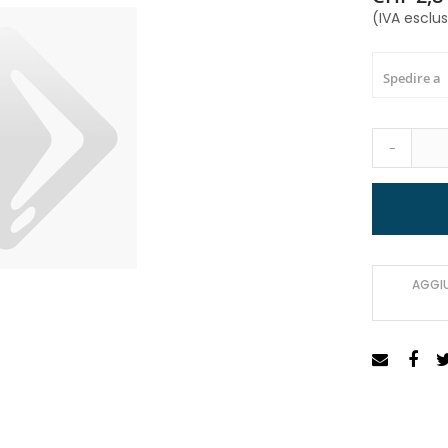
(IVA esclu
Spedire a
-
AGGIU