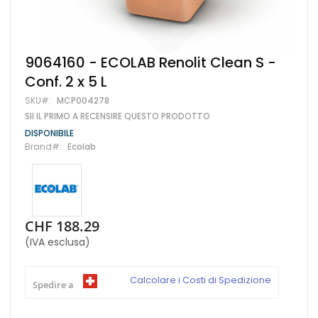
Vai
9064160 - ECOLAB Renolit Clean S -
all'inizio
Conf. 2 x 5 L
della
galleria
SKU
MCP004278
di
SII IL PRIMO A RECENSIRE QUESTO PRODOTTO
immagini
DISPONIBILE
Brand
Ecolab
CHF 188.29
(IVA esclusa)
Calcolare i Costi di Spedizione
Spedire a