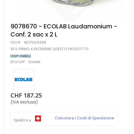
Vai
9078670 - ECOLAB Laudamonium -
all'inizio
Conf. 2 sac x 2 L
della
galleria
SKU
MCP004298
di
SII IL PRIMO A RECENSIRE QUESTO PRODOTTO
immagini
DISPONIBILE
Brand
Ecolab
CHF 187.25
(IVA esclusa)
Calcolare i Costi di Spedizione
Spedire a