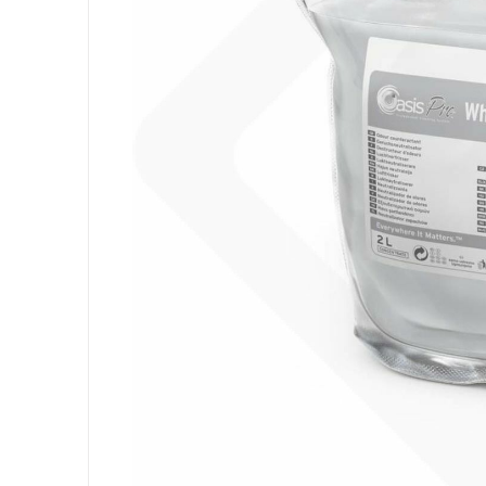
Attrezzatura
Sacchi
Carta
Igiene Personale
Lavanderia
Cucina
Superfici
Pavimenti
Bagno
Ambiente
DPI e Guanti
Office
Medicale
Gastro
Tableware
Take Away
Finger Food