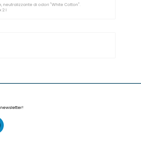
 neutralizzante di odori "White Cotton".
 2 l
 newsletter!