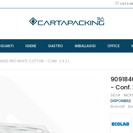
LISTA D
 GUANTI
IGIENE
GASTRO
IMBALLAGGI
OFFICE
ASIS PRO WHITE COTTON - CONF. 2 X 2 L
9091840
- Conf. 
SKU
MCP
DISPONIBILE
Brand
Ec