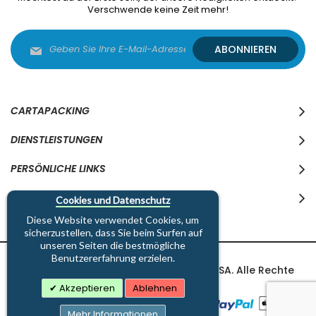
Verschwende keine Zeit mehr!
Melden
ABONNIEREN
Sie
sich
für
unseren
Newsletter
CARTAPACKING
an:
DIENSTLEISTUNGEN
PERSÖNLICHE LINKS
WO WIR SIND
Cookies und Datenschutz
Diese Website verwendet Cookies, um
sicherzustellen, dass Sie beim Surfen auf
unseren Seiten die bestmögliche
Benutzererfahrung erzielen.
Copyright © 1997-2026 Cartapacking SA. Alle Rechte
vorbehalten.
Akzeptieren
Ablehnen
Mehr Informationen