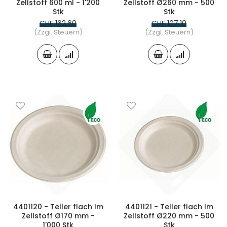
Zellstoff 600 ml - 1'200
Zellstoff Ø260 mm - 500
Stk
Stk
CHF 162.60
CHF 107.10
(Zzgl. Steuern)
(Zzgl. Steuern)
4401120 - Teller flach Im
4401121 - Teller flach Im
Zellstoff Ø170 mm -
Zellstoff Ø220 mm - 500
1'000 Stk
Stk