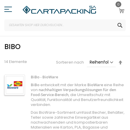
Zum
0
Inhalt
springen
SEA
BIBO
Abs
14
Elemente
Sortieren nach
sor
BiBo - BioWare
BiBo
entwickelt mit der Marke
BioWare
eine Reihe
von
nachhaltigen Verpackungslösungen für den
Food-Service-Bereich
, die Umweltschutz mit
Qualität, Funktionalität und Benutzerfreundlichkeit
verbinden.
Das BioWare-Sortiment umfasst Becher, Behälter,
Teller sowie zahlreiche Einwegartikel aus
nachwachsenden und kompostierbaren
Materialien wie Karton, PLA, Bagasse und