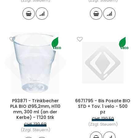
(Zzgl. Steuern)
(Zzgl. Steuern)
P93871 - Trinkbecher
6671795 - Bis Posate BIO
PLA BIO Ø95,2mm, H110
STD + Tov. 1 velo - 500
mm, 300 ml (an der
pz
Kerbe) - 1'120 Stk
CHF 139.50
CHF 139.68
(Zzgl. Steuern)
(Zzgl. Steuern)