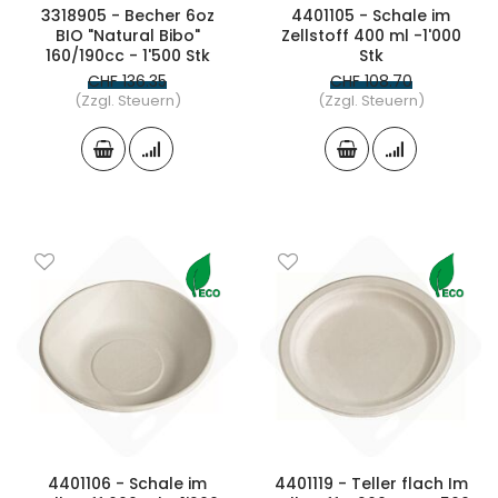
3318905 - Becher 6oz
4401105 - Schale im
BIO "Natural Bibo"
Zellstoff 400 ml -1'000
160/190cc - 1'500 Stk
Stk
CHF 136.35
CHF 108.70
(Zzgl. Steuern)
(Zzgl. Steuern)
4401106 - Schale im
4401119 - Teller flach Im