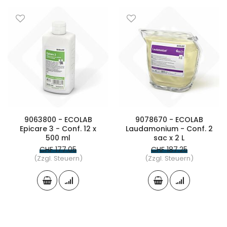
9063800 - ECOLAB
9078670 - ECOLAB
Epicare 3 - Conf. 12 x
Laudamonium - Conf. 2
500 ml
sac x 2 L
CHF 177.05
CHF 187.25
(Zzgl. Steuern)
(Zzgl. Steuern)