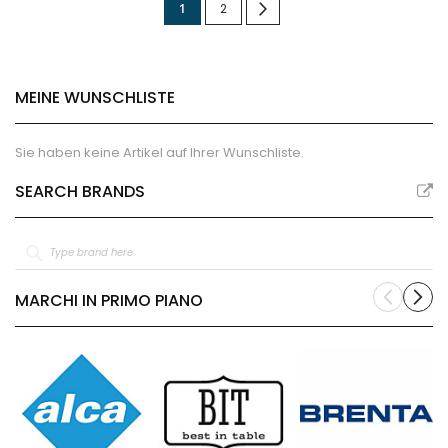
Sie
Seite
Seite
Weiter
1
2
lesen
gerade
MEINE WUNSCHLISTE
die
Seite
Sie haben keine Artikel auf Ihrer Wunschliste.
SEARCH BRANDS
MARCHI IN PRIMO PIANO