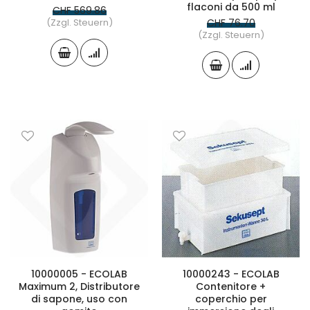
flaconi da 500 ml
CHF 569.86
(Zzgl. Steuern)
CHF 76.70
(Zzgl. Steuern)
10000005 - ECOLAB
10000243 - ECOLAB
Maximum 2, Distributore
Contenitore +
di sapone, uso con
coperchio per