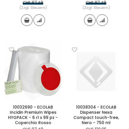
CHF 87.48
CHF 87.48
(Zzgl. Steuern)
(Zzgl. Steuern)
10032690 - ECOLAB
10038304 - ECOLAB
Incidin Premium Wipes
Dispenser Nexa
HYGPACK - 6 rl x 99 pz -
Compact touch-free,
Coperchio Rosso
Nero - 750 ml