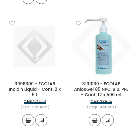
3096300 - ECOLAB
3101030 - ECOLAB
Incidin Liquid - Conf. 2 x
AniosGel 85 NPC, Blu, PPE
5 L
- Conf. 12 x 500 ml
CHF 204.10
CHF 238.15
(Zzgl. Steuern)
(Zzgl. Steuern)