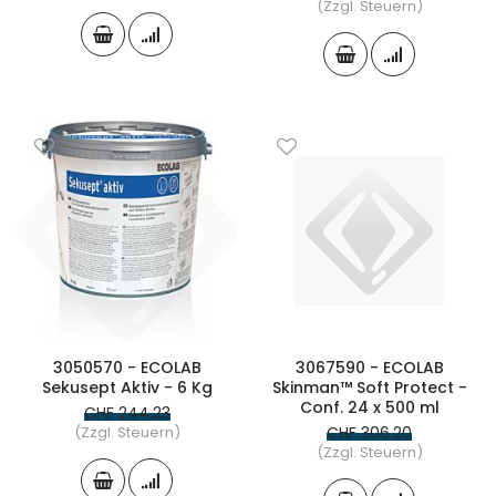
(Zzgl. Steuern)
3050570 - ECOLAB
3067590 - ECOLAB
Sekusept Aktiv - 6 Kg
Skinman™ Soft Protect -
Conf. 24 x 500 ml
CHF 244.23
(Zzgl. Steuern)
CHF 306.20
(Zzgl. Steuern)