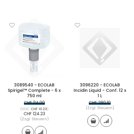
3089540 - ECOLAB
3096220 - ECOLAB
Spirigel™ Complete - 6 x
Incidin Liquid - Conf. 12 x
750 ml
1 L
CHF 114.00
CHF 280.10
(Zzgl. Steuern)
CHF 10.23
CHF 124.23
(Zzgl. Steuern)