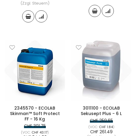
(Zzgl. Steuern)
2345570 - ECOLAB
3011100 - ECOLAB
Skinman™ Soft Protect
Sekusept Plus - 6 L
FF - 16 Kg
CHF 259.65
CHF 301.75
CHF 1.84
CHF 261.49
CHF 43.17