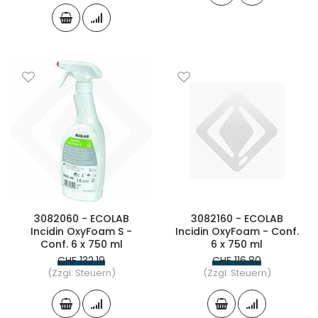
3082060 - ECOLAB
3082160 - ECOLAB
Incidin OxyFoam S -
Incidin OxyFoam - Conf.
Conf. 6 x 750 ml
6 x 750 ml
CHF 132.19
CHF 116.80
(Zzgl. Steuern)
(Zzgl. Steuern)