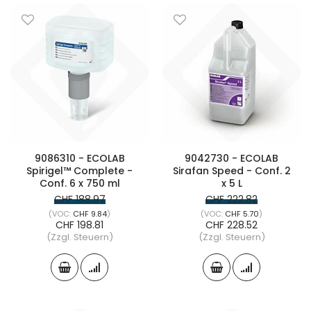
9086310 - ECOLAB
9042730 - ECOLAB
Spirigel™ Complete -
Sirafan Speed - Conf. 2
Conf. 6 x 750 ml
x 5 L
CHF 188.97
CHF 222.82
CHF 9.84
CHF 5.70
CHF 198.81
CHF 228.52
(Zzgl. Steuern)
(Zzgl. Steuern)