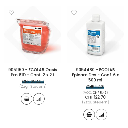
9051150 - ECOLAB Oasis
9054480 - ECOLAB
Pro 61D - Conf. 2 x 2 L
Epicare Des - Conf. 6 x
500 ml
CHF 293.02
(Zzgl. Steuern)
CHF 117.21
CHF 5.49
CHF 122.70
(Zzgl. Steuern)