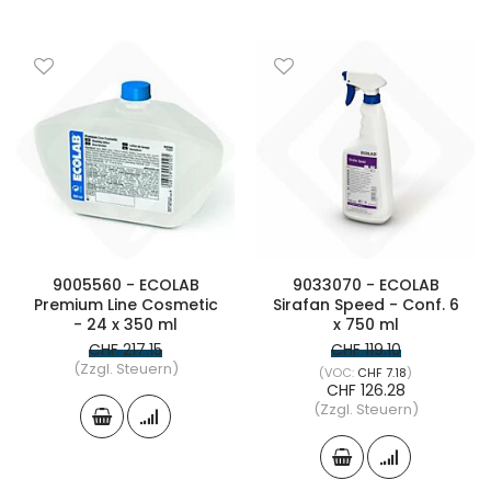
9005560 - ECOLAB
9033070 - ECOLAB
Premium Line Cosmetic
Sirafan Speed - Conf. 6
- 24 x 350 ml
x 750 ml
CHF 217.15
CHF 119.10
(Zzgl. Steuern)
CHF 7.18
CHF 126.28
(Zzgl. Steuern)