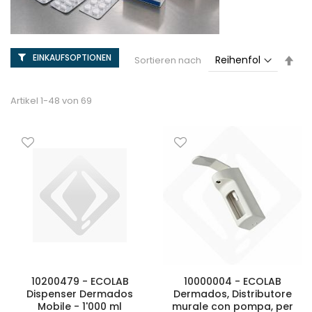
EINKAUFSOPTIONEN
Abs
Sortieren nach
sor
Artikel
1
-
48
von
69
10200479 - ECOLAB
10000004 - ECOLAB
Dispenser Dermados
Dermados, Distributore
Mobile - 1'000 ml
murale con pompa, per