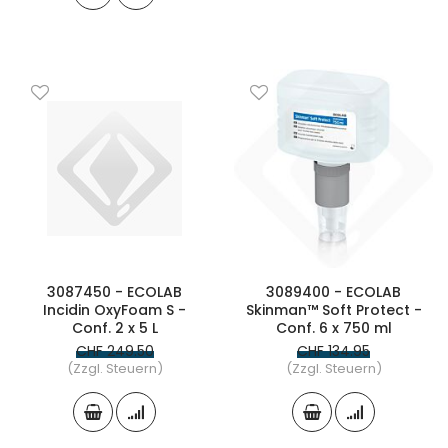
3087450 - ECOLAB
3089400 - ECOLAB
Incidin OxyFoam S -
Skinman™ Soft Protect -
Conf. 2 x 5 L
Conf. 6 x 750 ml
CHF 249.50
CHF 134.95
(Zzgl. Steuern)
(Zzgl. Steuern)