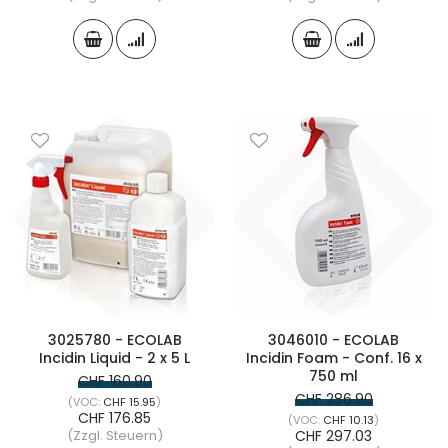
3025780 - ECOLAB
3046010 - ECOLAB
Incidin Liquid - 2 x 5 L
Incidin Foam - Conf. 16 x
750 ml
CHF 160.90
CHF 286.90
CHF 15.95
CHF 176.85
CHF 10.13
(Zzgl. Steuern)
CHF 297.03