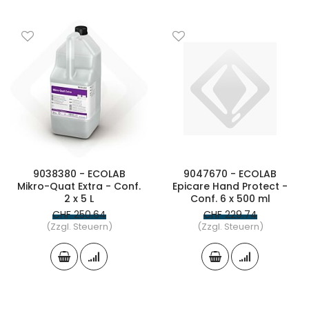
9038380 - ECOLAB
9047670 - ECOLAB
Mikro-Quat Extra - Conf.
Epicare Hand Protect -
2 x 5 L
Conf. 6 x 500 ml
CHF 250.64
CHF 229.74
(Zzgl. Steuern)
(Zzgl. Steuern)