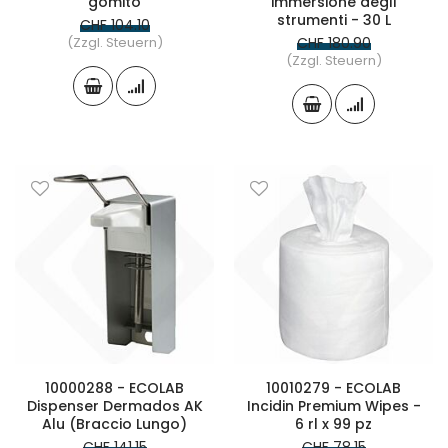
gomito
immersione degli
strumenti - 30 L
CHF 104.10
(Zzgl. Steuern)
CHF 180.90
(Zzgl. Steuern)
10000288 - ECOLAB
10010279 - ECOLAB
Dispenser Dermados AK
Incidin Premium Wipes -
Alu (Braccio Lungo)
6 rl x 99 pz
CHF 141.15
CHF 78.15