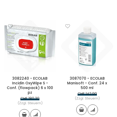
3082240 - ECOLAB
3087070 - ECOLAB
Incidin OxyWipe S -
Manisoft - Conf. 24 x
Conf. (flowpack) 6 x 100
500 ml
pz
CHF 142.90
CHF 180.30
(Zzgl. Steuern)
(Zzgl. Steuern)