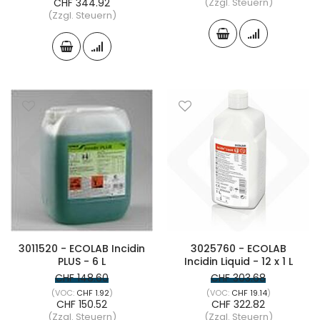
CHF 344.92
(Zzgl. Steuern)
(Zzgl. Steuern)
3011520 - ECOLAB Incidin
3025760 - ECOLAB
PLUS - 6 L
Incidin Liquid - 12 x 1 L
CHF 148.60
CHF 303.68
CHF 1.92
CHF 19.14
CHF 150.52
CHF 322.82
(Zzgl. Steuern)
(Zzgl. Steuern)