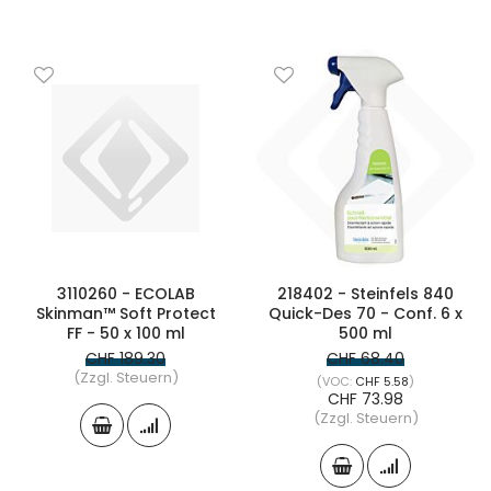
3110260 - ECOLAB
218402 - Steinfels 840
Skinman™ Soft Protect
Quick-Des 70 - Conf. 6 x
FF - 50 x 100 ml
500 ml
CHF 189.30
CHF 68.40
(Zzgl. Steuern)
CHF 5.58
CHF 73.98
(Zzgl. Steuern)