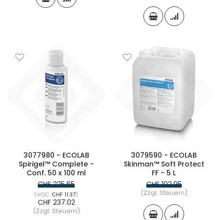
3077980 - ECOLAB
3079590 - ECOLAB
Spirigel™ Complete -
Skinman™ Soft Protect
Conf. 50 x 100 ml
FF - 5 L
CHF 225.65
CHF 102.95
(Zzgl. Steuern)
CHF 11.37
CHF 237.02
(Zzgl. Steuern)