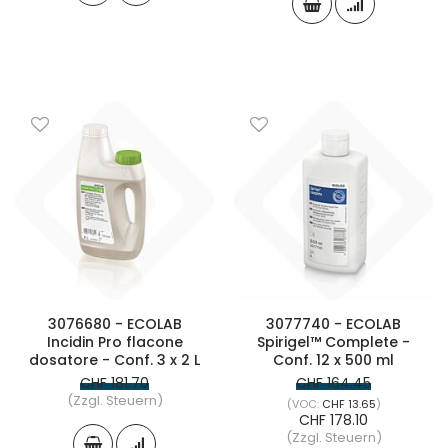
3076680 - ECOLAB
3077740 - ECOLAB
Incidin Pro flacone
Spirigel™ Complete -
dosatore - Conf. 3 x 2 L
Conf. 12 x 500 ml
CHF 181.70
CHF 164.45
(Zzgl. Steuern)
CHF 13.65
CHF 178.10
(Zzgl. Steuern)