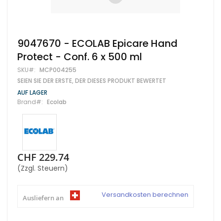
Zum
9047670 - ECOLAB Epicare Hand
Anfang
Protect - Conf. 6 x 500 ml
der
Bildgalerie
SKU
MCP004255
springen
SEIEN SIE DER ERSTE, DER DIESES PRODUKT BEWERTET
AUF LAGER
Brand
Ecolab
CHF 229.74
(Zzgl. Steuern)
Versandkosten berechnen
Ausliefern an