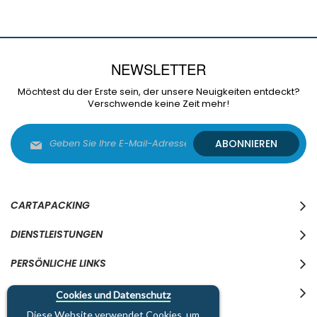
NEWSLETTER
Möchtest du der Erste sein, der unsere Neuigkeiten entdeckt?
Verschwende keine Zeit mehr!
Melden
ABONNIEREN
Sie
sich
für
unseren
Newsletter
CARTAPACKING
an:
DIENSTLEISTUNGEN
PERSÖNLICHE LINKS
WO WIR SIND
Cookies und Datenschutz
Diese Website verwendet Cookies, um