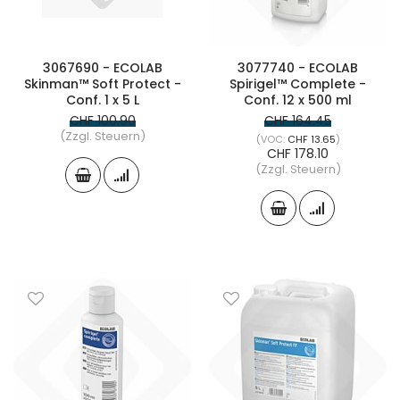
3067690 - ECOLAB
3077740 - ECOLAB
Skinman™ Soft Protect -
Spirigel™ Complete -
Conf. 1 x 5 L
Conf. 12 x 500 ml
CHF 100.90
CHF 164.45
(Zzgl. Steuern)
CHF 13.65
CHF 178.10
(Zzgl. Steuern)