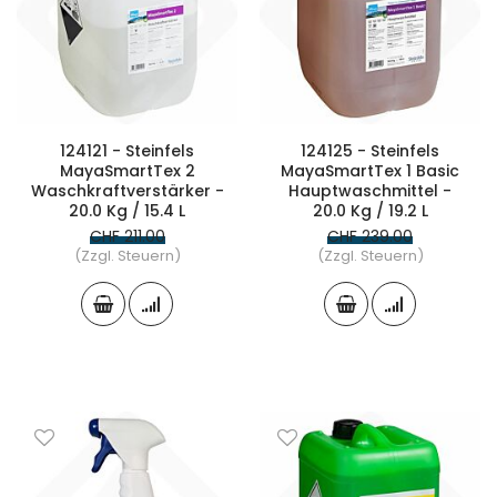
124121 - Steinfels
124125 - Steinfels
MayaSmartTex 2
MayaSmartTex 1 Basic
Waschkraftverstärker -
Hauptwaschmittel -
20.0 Kg / 15.4 L
20.0 Kg / 19.2 L
CHF 211.00
CHF 239.00
(Zzgl. Steuern)
(Zzgl. Steuern)