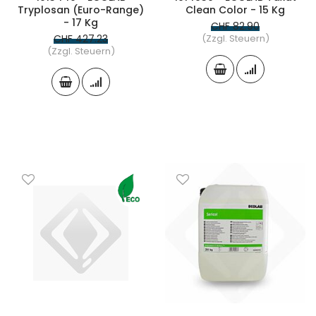
Tryplosan (Euro-Range)
Clean Color - 15 Kg
- 17 Kg
CHF 82.90
CHF 427.23
(Zzgl. Steuern)
(Zzgl. Steuern)