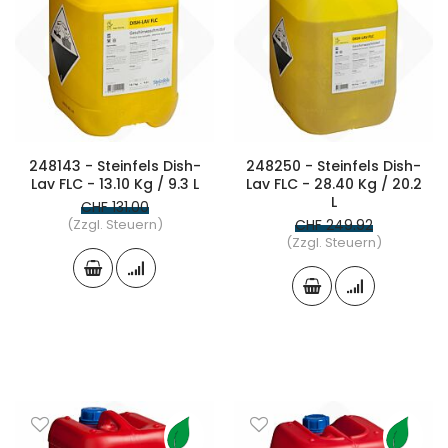
248143 - Steinfels Dish-
248250 - Steinfels Dish-
Lav FLC - 13.10 Kg / 9.3 L
Lav FLC - 28.40 Kg / 20.2
L
CHF 131.00
(Zzgl. Steuern)
CHF 249.92
(Zzgl. Steuern)