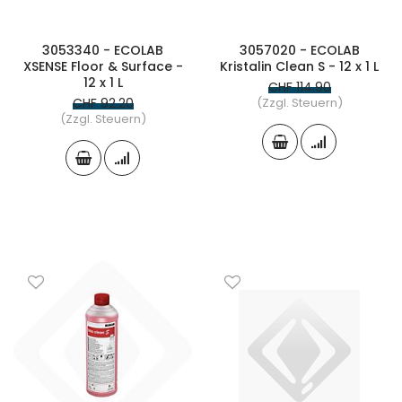
3053340 - ECOLAB
3057020 - ECOLAB
XSENSE Floor & Surface -
Kristalin Clean S - 12 x 1 L
12 x 1 L
CHF 114.90
CHF 92.20
(Zzgl. Steuern)
(Zzgl. Steuern)