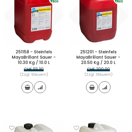
251158 - Steinfels
251201 - Steinfels
MayaBrillant Sauer -
MayaBrillant Sauer -
10.30 Kg / 10.0 L
20.50 Kg / 20.0 L
CHF 113.30
CHF 200.90
(Zzgl. Steuern)
(Zzgl. Steuern)