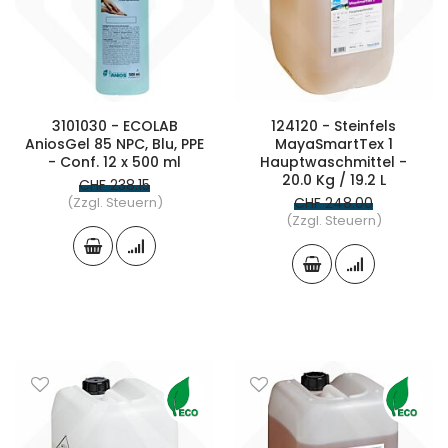
3101030 - ECOLAB
124120 - Steinfels
AniosGel 85 NPC, Blu, PPE
MayaSmartTex 1
- Conf. 12 x 500 ml
Hauptwaschmittel -
20.0 Kg / 19.2 L
CHF 238.15
(Zzgl. Steuern)
CHF 248.00
(Zzgl. Steuern)