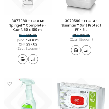
3077980 - ECOLAB
3079590 - ECOLAB
Spirigel™ Complete -
Skinman™ Soft Protect
Conf. 50 x 100 ml
FF - 5 L
CHF 225.65
CHF 102.95
(Zzgl. Steuern)
CHF 11.37
CHF 237.02
(Zzgl. Steuern)