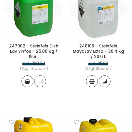
247002 - Steinfels Dish
248100 - Steinfels
Lav Sinfos - 25.00 Kg /
MayaLav Extra - 30.4 Kg
19.5 L
/ 20.0 L
CHF 220.00
CHF 211.28
(Zzgl. Steuern)
(Zzgl. Steuern)