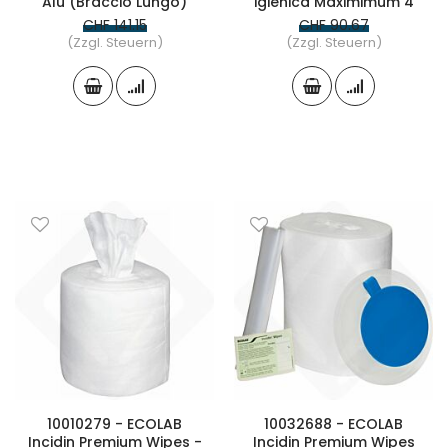
Alu (Braccio Lungo)
igienica Maximimum 4
CHF 141.15
CHF 90.67
(Zzgl. Steuern)
(Zzgl. Steuern)
10010279 - ECOLAB
10032688 - ECOLAB
Incidin Premium Wipes -
Incidin Premium Wipes