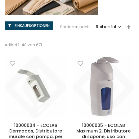
EINKAUFSOPTIONEN
Abs
Sortieren nach
sor
Artikel
1
-
48
von
671
10000004 - ECOLAB
10000005 - ECOLAB
Dermados, Distributore
Maximum 2, Distributore
murale con pompa, per
di sapone, uso con