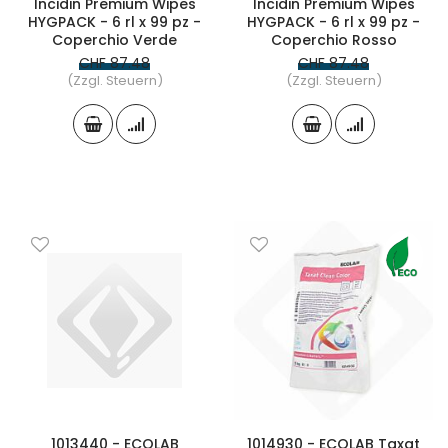
Incidin Premium Wipes
Incidin Premium Wipes
HYGPACK - 6 rl x 99 pz -
HYGPACK - 6 rl x 99 pz -
Coperchio Verde
Coperchio Rosso
CHF 87.48
CHF 87.48
(Zzgl. Steuern)
(Zzgl. Steuern)
1013440 - ECOLAB
1014930 - ECOLAB Taxat