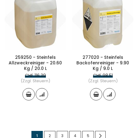
259250 - Steinfels
277020 - Steinfels
Allzweckreiniger - 20.60
Backofenreiniger - 9.90
Kg / 20.0 L
Kg / 9.0 L
CHF 116.39
CHF 98.51
(Zzgl. Steuern)
(Zzgl. Steuern)
Seite
Sie
Seite
Seite
Seite
Seite
Seite
Weiter
1
2
3
4
5