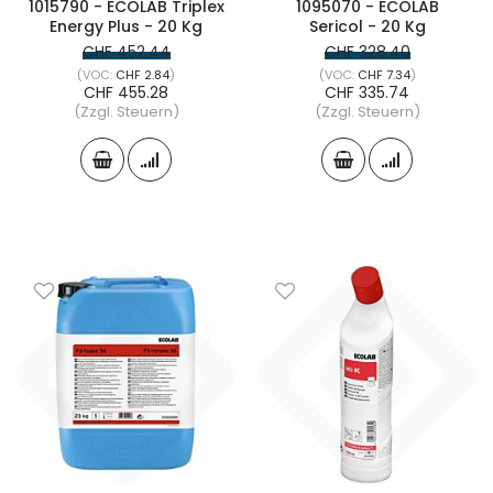
1015790 - ECOLAB Triplex
1095070 - ECOLAB
Energy Plus - 20 Kg
Sericol - 20 Kg
CHF 452.44
CHF 328.40
CHF 2.84
CHF 7.34
CHF 455.28
CHF 335.74
(Zzgl. Steuern)
(Zzgl. Steuern)