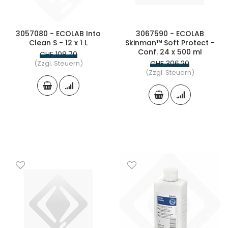
3057080 - ECOLAB Into
3067590 - ECOLAB
Clean S - 12 x 1 L
Skinman™ Soft Protect -
Conf. 24 x 500 ml
CHF 108.70
(Zzgl. Steuern)
CHF 306.20
(Zzgl. Steuern)