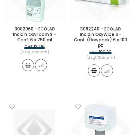
3082060 - ECOLAB
3082240 - ECOLAB
Incidin OxyFoam S -
Incidin OxyWipe S -
Conf. 6 x 750 ml
Conf. (flowpack) 6 x 100
pz
CHF 132.19
(Zzgl. Steuern)
CHF 180.30
(Zzgl. Steuern)