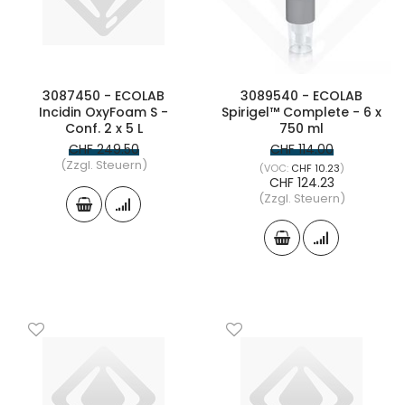
3087450 - ECOLAB
3089540 - ECOLAB
Incidin OxyFoam S -
Spirigel™ Complete - 6 x
Conf. 2 x 5 L
750 ml
CHF 249.50
CHF 114.00
(Zzgl. Steuern)
CHF 10.23
CHF 124.23
(Zzgl. Steuern)