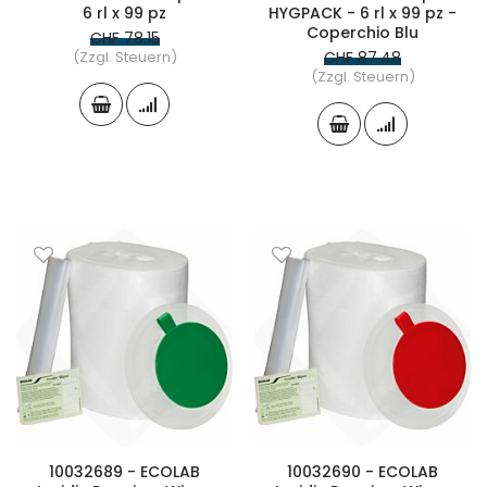
6 rl x 99 pz
HYGPACK - 6 rl x 99 pz -
Coperchio Blu
CHF 78.15
(Zzgl. Steuern)
CHF 87.48
(Zzgl. Steuern)
10032689 - ECOLAB
10032690 - ECOLAB