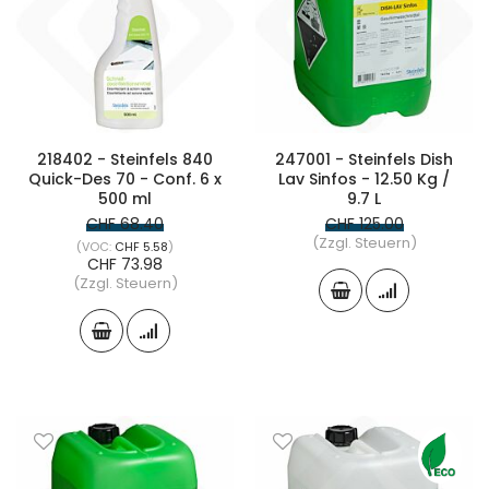
218402 - Steinfels 840
247001 - Steinfels Dish
Quick-Des 70 - Conf. 6 x
Lav Sinfos - 12.50 Kg /
500 ml
9.7 L
CHF 68.40
CHF 125.00
(Zzgl. Steuern)
CHF 5.58
CHF 73.98
(Zzgl. Steuern)