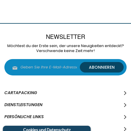
NEWSLETTER
Möchtest du der Erste sein, der unsere Neuigkeiten entdeckt?
Verschwende keine Zeit mehr!
Melden
ABONNIEREN
Sie
sich
für
unseren
Newsletter
CARTAPACKING
an:
DIENSTLEISTUNGEN
PERSÖNLICHE LINKS
WO WIR SIND
Cookies und Datenschutz