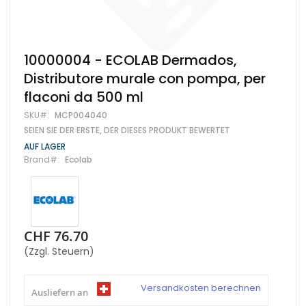
Zum
10000004 - ECOLAB Dermados,
Anfang
Distributore murale con pompa, per
der
Bildgalerie
flaconi da 500 ml
springen
SKU
MCP004040
SEIEN SIE DER ERSTE, DER DIESES PRODUKT BEWERTET
AUF LAGER
Brand
Ecolab
CHF 76.70
(Zzgl. Steuern)
Versandkosten berechnen
Ausliefern an