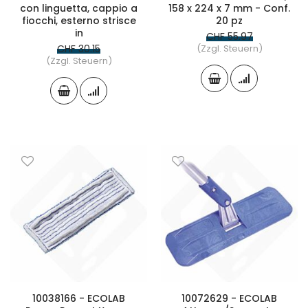
con linguetta, cappio a
158 x 224 x 7 mm - Conf.
fiocchi, esterno strisce
20 pz
in
CHF 55.97
CHF 30.15
(Zzgl. Steuern)
(Zzgl. Steuern)
10038166 - ECOLAB
10072629 - ECOLAB