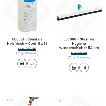
500621 - Steinfels
507066 - Steinfels
Holzfrisch - Conf. 6 x 1 L
Hygiene
Wasserschieber 54 cm
CHF 258.30
(Zzgl. Steuern)
CHF 23.60
(Zzgl. Steuern)