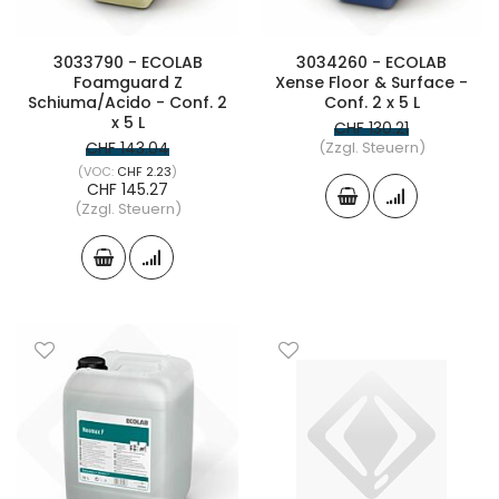
3033790 - ECOLAB
3034260 - ECOLAB
Foamguard Z
Xense Floor & Surface -
Schiuma/Acido - Conf. 2
Conf. 2 x 5 L
x 5 L
CHF 130.21
CHF 143.04
(Zzgl. Steuern)
CHF 2.23
CHF 145.27
(Zzgl. Steuern)