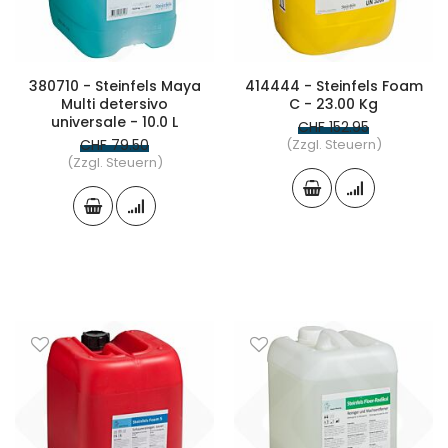
380710 - Steinfels Maya
414444 - Steinfels Foam
Multi detersivo
C - 23.00 Kg
universale - 10.0 L
CHF 152.95
CHF 79.50
(Zzgl. Steuern)
(Zzgl. Steuern)