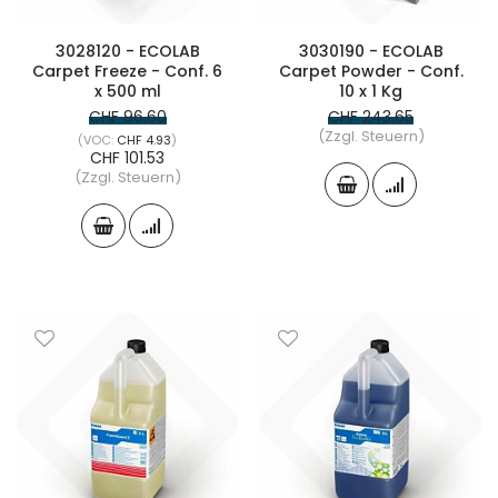
3028120 - ECOLAB
3030190 - ECOLAB
Carpet Freeze - Conf. 6
Carpet Powder - Conf.
x 500 ml
10 x 1 Kg
CHF 96.60
CHF 243.65
(Zzgl. Steuern)
CHF 4.93
CHF 101.53
(Zzgl. Steuern)