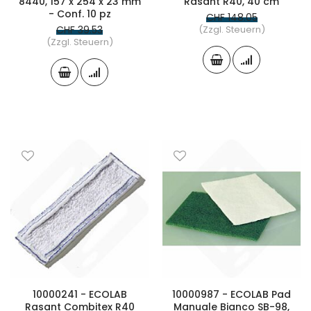
8440, 157 x 254 x 23 mm
Rasant R40, 40 cm
- Conf. 10 pz
CHF 148.05
CHF 39.53
(Zzgl. Steuern)
(Zzgl. Steuern)
10000241 - ECOLAB
10000987 - ECOLAB Pad
Rasant Combitex R40
Manuale Bianco SB-98,