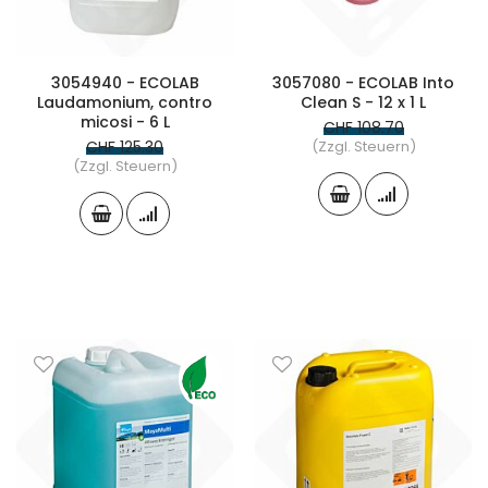
3054940 - ECOLAB
3057080 - ECOLAB Into
Laudamonium, contro
Clean S - 12 x 1 L
micosi - 6 L
CHF 108.70
CHF 125.30
(Zzgl. Steuern)
(Zzgl. Steuern)