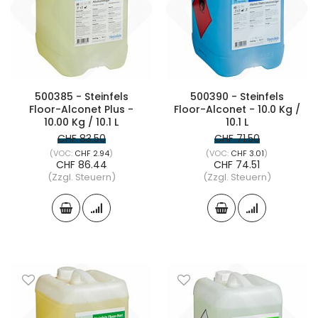
500385 - Steinfels
500390 - Steinfels
Floor-Alconet Plus -
Floor-Alconet - 10.0 Kg /
10.00 Kg / 10.1 L
10.1 L
CHF 83.50
CHF 71.50
CHF 2.94
CHF 3.01
CHF 86.44
CHF 74.51
(Zzgl. Steuern)
(Zzgl. Steuern)