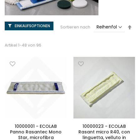
EINKAUFSOPTIONEN
Abs
Sortieren nach
sor
Artikel
1
-
48
von
96
10000001 - ECOLAB
10000023 - ECOLAB
Panno Rasantec Mono
Rasant micro R40, con
Star, microfibra
linguetta, velluto in