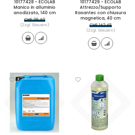
10177428 - ECOLAB
10177429 - ECOLAB
Manico in alluminio
Attrezzo/Supporto
anodizzato, 140 cm
Rasantec con chiusura
magnetica, 40 cm
CHF 36.40
(Zzgl. Steuern)
CHF 142.45
(Zzgl. Steuern)