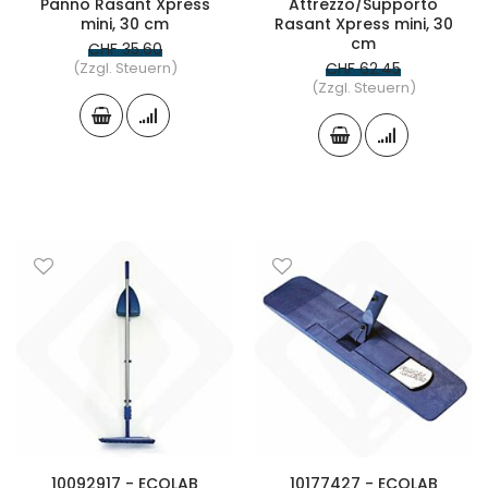
Panno Rasant Xpress
Attrezzo/Supporto
mini, 30 cm
Rasant Xpress mini, 30
cm
CHF 35.60
(Zzgl. Steuern)
CHF 62.45
(Zzgl. Steuern)
10092917 - ECOLAB
10177427 - ECOLAB