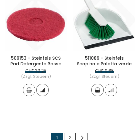
509153 - Steinfels SCS
511086 - Steinfels
Pad Detergente Rosso
Scopino e Paletta verde
CHF 39.25
CHF 9.65
(Zzgl. Steuern)
(Zzgl. Steuern)
Seite
Sie
Seite
Seite
Weiter
1
2