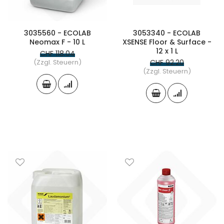
3035560 - ECOLAB
3053340 - ECOLAB
Neomax F - 10 L
XSENSE Floor & Surface -
12 x 1 L
CHF 118.04
(Zzgl. Steuern)
CHF 92.20
(Zzgl. Steuern)