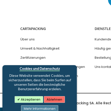
CARTAPACKING
DIENSTL
Über uns
Kundendi
Umwelt & Nachhaltigkeit
Häufig ges
Zertifizierungen
Bestellu
Datenschutz und Nutzungsbedingungen
Uns konta
Cookies und Datenschutz
Diese Website verwendet Cookies, um
Allgemeine Geschäftsbedingungen
sicherzustellen, dass Sie beim Surfen auf
unseren Seiten die bestmögliche
Benutzererfahrung erzielen.
Akzeptieren
Ablehnen
Copyright © 1997-2026 Cartapacking SA. Alle Rec
Mehr Informationen