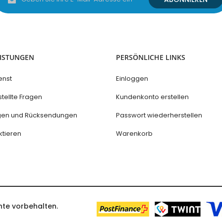
Sie
sich
für
unseren
Newsletter
an:
EISTUNGEN
PERSÖNLICHE LINKS
enst
Einloggen
tellte Fragen
Kundenkonto erstellen
ngen und Rücksendungen
Passwort wiederherstellen
ktieren
Warenkorb
hte vorbehalten.