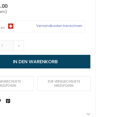
.00
ern)
Versandkosten berechnen
 an
+
IN DEN WARENKORB
 WUNSCHLISTE
ZUR VERGLEICHSLISTE
INZUFÜGEN
HINZUFÜGEN