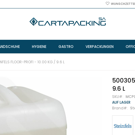
WUNSCHZETTE
ANDSCHUHE
HYGIENE
GASTRO
VERPACKUNGEN
OFFI
NFELS FLOOR-PROFI - 10.00 KG / 9.6 L
500305 
9.6 L
SKU
MCP
AUF LAGER
Brand
St