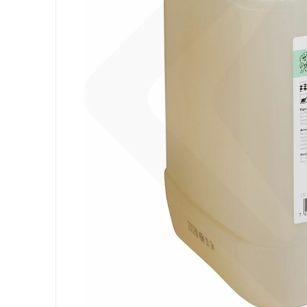
Ausrüstung
Säcke
Papier
Körperhygiene
Wäsche
Küche
Oberflächen
Böden
Badezimmer
Umgebung
PSA und Handschuhe
Office
Medizinischer
Gastro
Tableware
Take Away
Finger Food