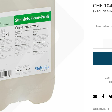
CHF 104
(Zzgl. Steu
Ausliefern
-
ZUR
H
ÜBERSICHT