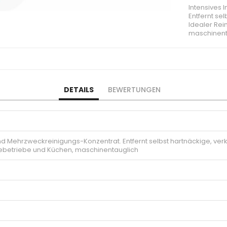
Intensives 
Entfernt se
Idealer Rei
maschinent
DETAILS
BEWERTUNGEN
und Mehrzweckreinigungs-Konzentrat. Entfernt selbst hartnäckige, verkr
ebetriebe und Küchen, maschinentauglich