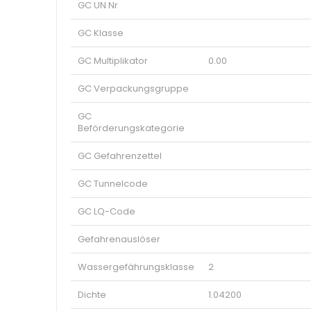
GC UN Nr
GC Klasse
GC Multiplikator
0.00
GC Verpackungsgruppe
GC
Beförderungskategorie
GC Gefahrenzettel
GC Tunnelcode
GC LQ-Code
Gefahrenauslöser
Wassergefährungsklasse
2
Dichte
1.04200