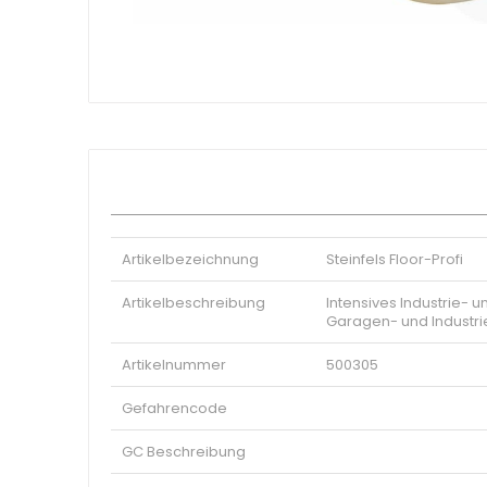
Bäckerei - Gebäck
Zum
Einweg
Anfang
Metzgerei
der
Bildgalerie
Zubehör
springen
Sektoren
Industriell
Gastronomie
Hotel
Sendungen
Artikelbezeichnung
Steinfels Floor-Profi
Reinigung
Medizinischer
Artikelbeschreibung
Intensives Industrie- 
Pharmazeutisch
Garagen- und Industri
Oenologische
Artikelnummer
500305
Nahrungsmittel
Eco
Gefahrencode
GC Beschreibung