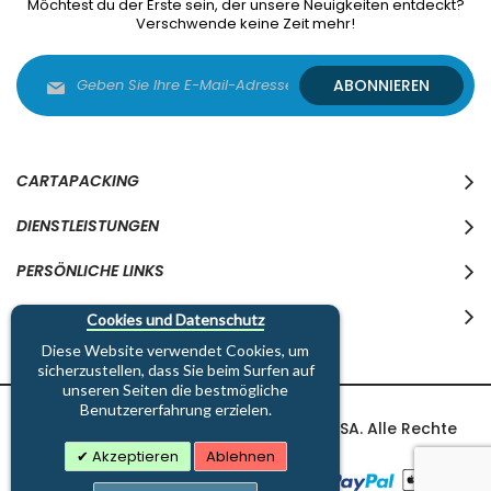
Möchtest du der Erste sein, der unsere Neuigkeiten entdeckt?
Verschwende keine Zeit mehr!
Melden
ABONNIEREN
Sie
sich
für
unseren
Newsletter
CARTAPACKING
an:
DIENSTLEISTUNGEN
PERSÖNLICHE LINKS
WO WIR SIND
Cookies und Datenschutz
Diese Website verwendet Cookies, um
sicherzustellen, dass Sie beim Surfen auf
unseren Seiten die bestmögliche
Benutzererfahrung erzielen.
Copyright © 1997-2026 Cartapacking SA. Alle Rechte
vorbehalten.
Akzeptieren
Ablehnen