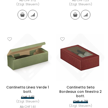
CHF 3.12
CHF 1.23
Ab
Ab
(Zzgl. Steuern)
(Zzgl. Steuern)
Cantinetta Linea Verde 1
Cantinetta Seta
bott.
Bordeaux con finestra 2
bott.
CHF 2.61
(Zzgl. Steuern)
CHF 4.78
(Zzgl. Steuern)
CHF 1.61
Ab