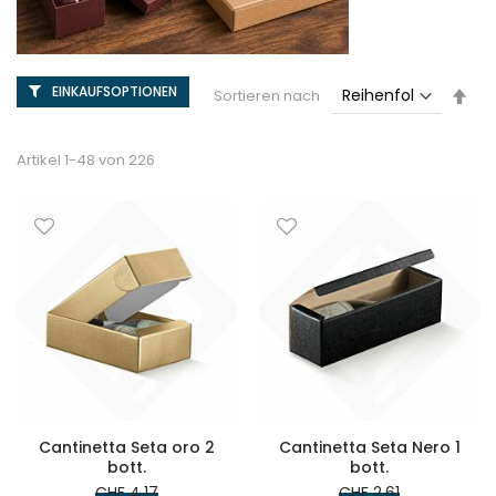
EINKAUFSOPTIONEN
Abs
Sortieren nach
sor
Artikel
1
-
48
von
226
Cantinetta Seta oro 2
Cantinetta Seta Nero 1
bott.
bott.
CHF 4.17
CHF 2.61