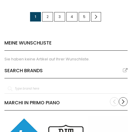
Seite
Sie
Seite
Seite
Seite
Seite
Seite
Weiter
1
2
3
4
5
lesen
gerade
MEINE WUNSCHLISTE
die
Seite
Sie haben keine Artikel auf Ihrer Wunschliste.
SEARCH BRANDS
MARCHI IN PRIMO PIANO