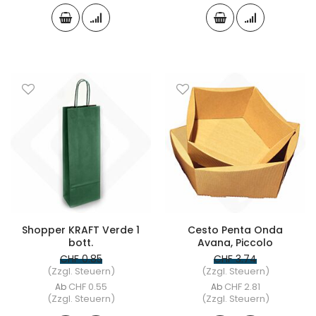
Shopper KRAFT Verde 1
Cesto Penta Onda
bott.
Avana, Piccolo
CHF 0.85
CHF 3.74
(Zzgl. Steuern)
(Zzgl. Steuern)
CHF 0.55
CHF 2.81
Ab
Ab
(Zzgl. Steuern)
(Zzgl. Steuern)