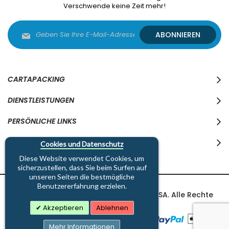
Verschwende keine Zeit mehr!
Melden
ABONNIEREN
Sie
sich
für
unseren
Newsletter
CARTAPACKING
an:
DIENSTLEISTUNGEN
PERSÖNLICHE LINKS
WO WIR SIND
Cookies und Datenschutz
Diese Website verwendet Cookies, um
sicherzustellen, dass Sie beim Surfen auf
unseren Seiten die bestmögliche
Benutzererfahrung erzielen.
Copyright © 1997-2026 Cartapacking SA. Alle Rechte
vorbehalten.
Akzeptieren
Ablehnen
Mehr Informationen