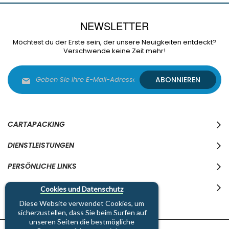
NEWSLETTER
Möchtest du der Erste sein, der unsere Neuigkeiten entdeckt?
Verschwende keine Zeit mehr!
Melden
ABONNIEREN
Sie
sich
für
unseren
Newsletter
CARTAPACKING
an:
DIENSTLEISTUNGEN
PERSÖNLICHE LINKS
WO WIR SIND
Cookies und Datenschutz
Diese Website verwendet Cookies, um
sicherzustellen, dass Sie beim Surfen auf
unseren Seiten die bestmögliche