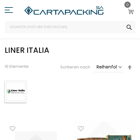
Zum
0
Inhalt
springen
SEA
LINER ITALIA
Abs
10
Elemente
Sortieren nach
sor