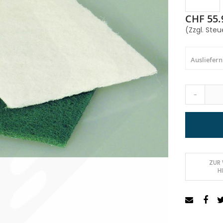
CHF 55.
(Zzgl. Steu
Ausliefern
-
ZUR
H