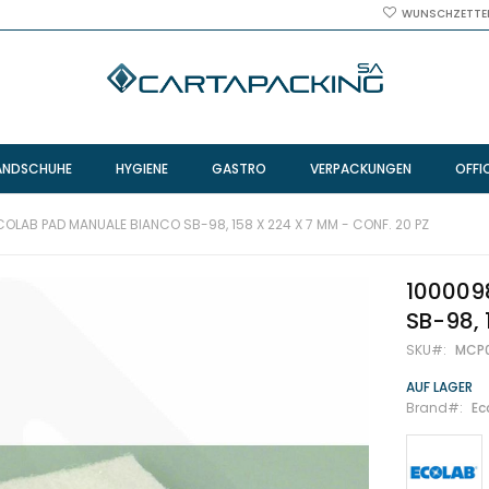
WUNSCHZETTE
ANDSCHUHE
HYGIENE
GASTRO
VERPACKUNGEN
OFFI
COLAB PAD MANUALE BIANCO SB-98, 158 X 224 X 7 MM - CONF. 20 PZ
100009
SB-98, 
SKU
MCP
AUF LAGER
Brand
Ec