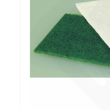
Ausrüstung
Säcke
Papier
Körperhygiene
Wäsche
Küche
Oberflächen
Böden
Badezimmer
Umgebung
PSA und Handschuhe
Office
Medizinischer
Gastro
Tableware
Take Away
Finger Food