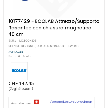
Zum
10177429 - ECOLAB Attrezzo/Supporto
Anfang
Rasantec con chiusura magnetica,
der
Bildgalerie
40 cm
springen
SKU
MCP004105
SEIEN SIE DER ERSTE, DER DIESES PRODUKT BEWERTET
AUF LAGER
Brand
Ecolab
CHF 142.45
(Zzgl. Steuern)
Versandkosten berechnen
Ausliefern an