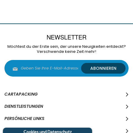
NEWSLETTER
Möchtest du der Erste sein, der unsere Neuigkeiten entdeckt?
Verschwende keine Zeit mehr!
Melden
ABONNIEREN
Sie
sich
für
unseren
Newsletter
CARTAPACKING
an:
DIENSTLEISTUNGEN
PERSÖNLICHE LINKS
WO WIR SIND
Cookies und Datenschutz